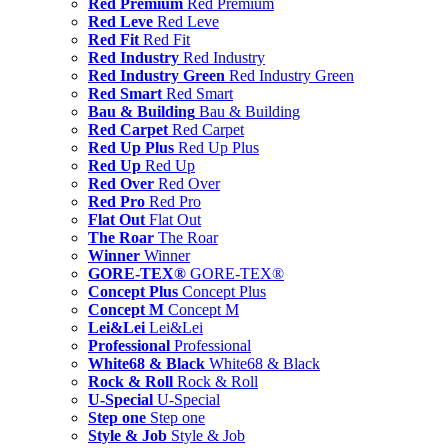
Red Premium
Red Premium
Red Leve
Red Leve
Red Fit
Red Fit
Red Industry
Red Industry
Red Industry Green
Red Industry Green
Red Smart
Red Smart
Bau & Building
Bau & Building
Red Carpet
Red Carpet
Red Up Plus
Red Up Plus
Red Up
Red Up
Red Over
Red Over
Red Pro
Red Pro
Flat Out
Flat Out
The Roar
The Roar
Winner
Winner
GORE-TEX®
GORE-TEX®
Concept Plus
Concept Plus
Concept M
Concept M
Lei&Lei
Lei&Lei
Professional
Professional
White68 & Black
White68 & Black
Rock & Roll
Rock & Roll
U-Special
U-Special
Step one
Step one
Style & Job
Style & Job