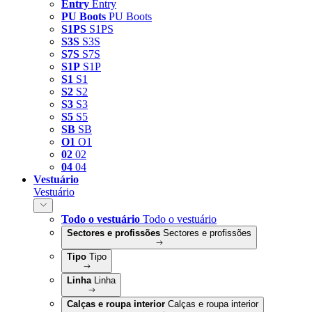
Entry
Entry
PU Boots
PU Boots
S1PS
S1PS
S3S
S3S
S7S
S7S
S1P
S1P
S1
S1
S2
S2
S3
S3
S5
S5
SB
SB
O1
O1
02
02
04
04
Vestuário
Vestuário
Todo o vestuário
Todo o vestuário
Sectores e profissões
Sectores e profissões
Tipo
Tipo
Linha
Linha
Calças e roupa interior
Calças e roupa interior