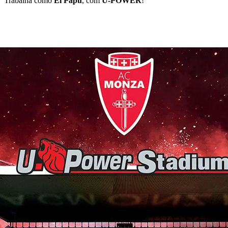
Trabalha como
El Papu
, com
U-POWER
!