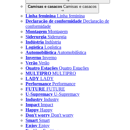
Camisas e casacos
Camisas e casacos
Linha feminina
Linha feminina
Declaração de conformidade
Declaração de
conformidade
Montagem
Montagem
Siderurgia
Siderurgia
Indústria
Indústria
Logística
Logística
Automobilística
Automobilística
Inverno
Inverno
Verão
Verão
Quatro Estações
Quatro Estações
MULTIPRO
MULTIPRO
LADY
LADY
Performance
Performance
FUTURE
FUTURE
U-Supremacy
U-Supremacy
Industry
Industry
Impact
Impact
Happy
Happy
Don't worry
Don't worry
Smart
Smart
Enjoy
Enjoy