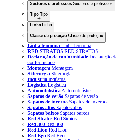
Sectores e profissões
Sectores e profissões
Tipo
Tipo
Linha
Linha
Classe de proteção
Classe de proteção
Linha feminina
Linha feminina
RED STRATOS
RED STRATOS
Declaração de conformidade
Declaração de
conformidade
Montagem
Montagem
Siderurgia
Siderurgia
Indústria
Indústria
Logística
Logística
Automobilística
Automobilística
Sapatos de verão
Sapatos de verão
Sapatos de inverno
Sapatos de inverno
Sapatos altos
Sapatos altos
Sapatos baixos
Sapatos baixos
Red Stratos
Red Stratos
Red 360
Red 360
Red Lion
Red Lion
Red Ego
Red Ego