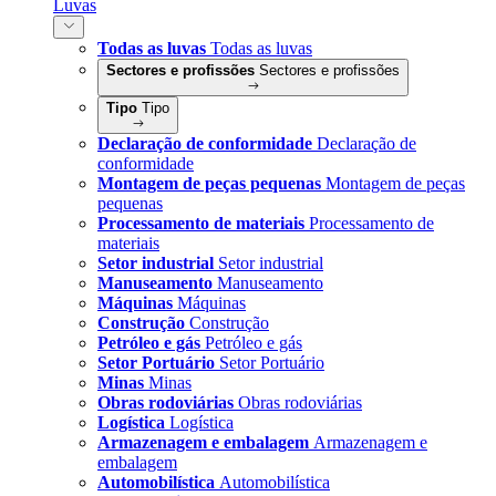
Luvas
Todas as luvas
Todas as luvas
Sectores e profissões
Sectores e profissões
Tipo
Tipo
Declaração de conformidade
Declaração de
conformidade
Montagem de peças pequenas
Montagem de peças
pequenas
Processamento de materiais
Processamento de
materiais
Setor industrial
Setor industrial
Manuseamento
Manuseamento
Máquinas
Máquinas
Construção
Construção
Petróleo e gás
Petróleo e gás
Setor Portuário
Setor Portuário
Minas
Minas
Obras rodoviárias
Obras rodoviárias
Logística
Logística
Armazenagem e embalagem
Armazenagem e
embalagem
Automobilística
Automobilística