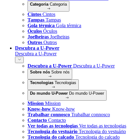
Categoria
Categoria
Cintos
Cintos
Tampas
Tampas
Gola térmica
Gola térmica
Óculos
Óculos
Joelheiras
Joelheiras
Outros
Outros
Descubra a U-Power
Descubra a U-Power
Descubra a U-Power
Descubra a U-Power
Sobre nós
Sobre nós
Tecnologias
Tecnologias
Do mundo U-Power
Do mundo U-Power
Mission
Mission
Know-how
Know-how
Trabalhar connosco
Trabalhar connosco
Contacto
Contacto
Ver todas as tecnologias
Ver todas as tecnologias
Tecnologia do vestuário
Tecnologia do vestuário
Tecnologia do calçado
Tecnologia do calçado