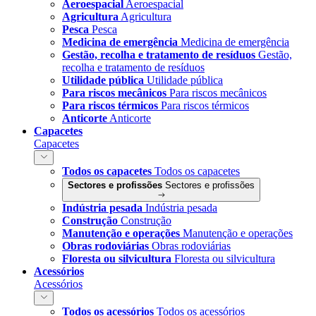
Aeroespacial
Aeroespacial
Agricultura
Agricultura
Pesca
Pesca
Medicina de emergência
Medicina de emergência
Gestão, recolha e tratamento de resíduos
Gestão,
recolha e tratamento de resíduos
Utilidade pública
Utilidade pública
Para riscos mecânicos
Para riscos mecânicos
Para riscos térmicos
Para riscos térmicos
Anticorte
Anticorte
Capacetes
Capacetes
Todos os capacetes
Todos os capacetes
Sectores e profissões
Sectores e profissões
Indústria pesada
Indústria pesada
Construção
Construção
Manutenção e operações
Manutenção e operações
Obras rodoviárias
Obras rodoviárias
Floresta ou silvicultura
Floresta ou silvicultura
Acessórios
Acessórios
Todos os acessórios
Todos os acessórios