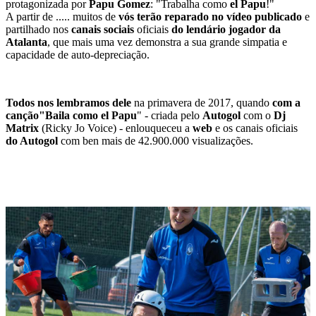
protagonizada por
Papu Gomez
: "Trabalha como
el Papu
!"
A partir de ..... muitos de
vós terão reparado no vídeo publicado
e
partilhado nos
canais sociais
oficiais
do lendário jogador da
Atalanta
, que mais uma vez demonstra a sua grande simpatia e
capacidade de auto-depreciação.
Todos nos lembramos dele
na primavera de 2017, quando
com a
canção
"Baila como el Papu
" - criada pelo
Autogol
com o
Dj
Matrix
(Ricky Jo Voice) - enlouqueceu a
web
e os canais oficiais
do Autogol
com ben mais de 42.900.000 visualizações.