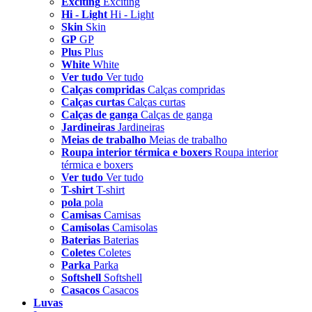
Exciting
Exciting
Hi - Light
Hi - Light
Skin
Skin
GP
GP
Plus
Plus
White
White
Ver tudo
Ver tudo
Calças compridas
Calças compridas
Calças curtas
Calças curtas
Calças de ganga
Calças de ganga
Jardineiras
Jardineiras
Meias de trabalho
Meias de trabalho
Roupa interior térmica e boxers
Roupa interior
térmica e boxers
Ver tudo
Ver tudo
T-shirt
T-shirt
pola
pola
Camisas
Camisas
Camisolas
Camisolas
Baterias
Baterias
Coletes
Coletes
Parka
Parka
Softshell
Softshell
Casacos
Casacos
Luvas