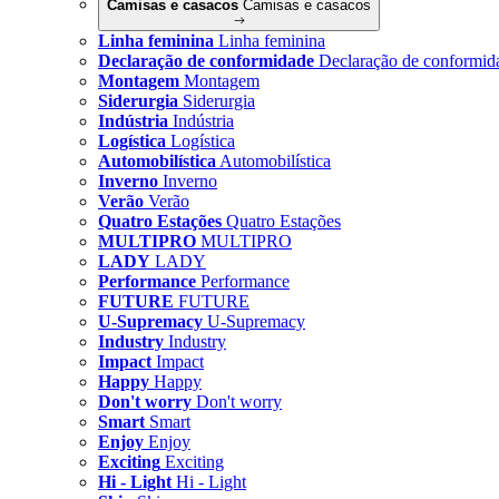
Camisas e casacos
Camisas e casacos
Linha feminina
Linha feminina
Declaração de conformidade
Declaração de conformid
Montagem
Montagem
Siderurgia
Siderurgia
Indústria
Indústria
Logística
Logística
Automobilística
Automobilística
Inverno
Inverno
Verão
Verão
Quatro Estações
Quatro Estações
MULTIPRO
MULTIPRO
LADY
LADY
Performance
Performance
FUTURE
FUTURE
U-Supremacy
U-Supremacy
Industry
Industry
Impact
Impact
Happy
Happy
Don't worry
Don't worry
Smart
Smart
Enjoy
Enjoy
Exciting
Exciting
Hi - Light
Hi - Light