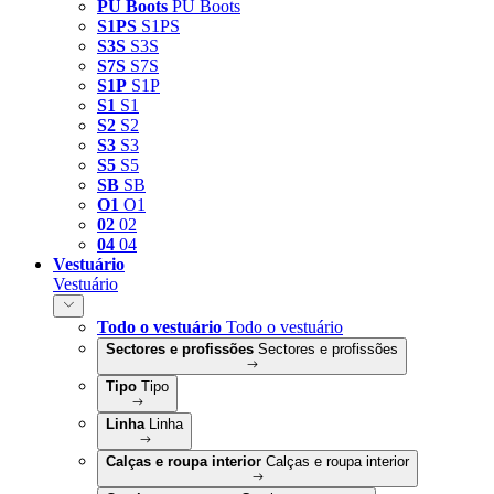
PU Boots
PU Boots
S1PS
S1PS
S3S
S3S
S7S
S7S
S1P
S1P
S1
S1
S2
S2
S3
S3
S5
S5
SB
SB
O1
O1
02
02
04
04
Vestuário
Vestuário
Todo o vestuário
Todo o vestuário
Sectores e profissões
Sectores e profissões
Tipo
Tipo
Linha
Linha
Calças e roupa interior
Calças e roupa interior