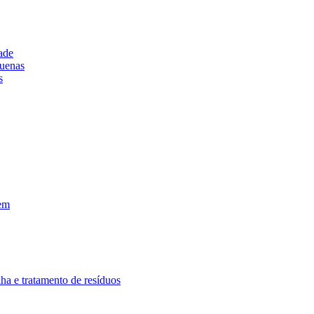
ade
uenas
s
em
lha e tratamento de resíduos