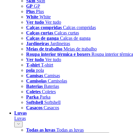
Skin
Skin
GP
GP
Plus
Plus
White
White
Ver tudo
Ver tudo
Calças compridas
Calças compridas
Calças curtas
Calças curtas
Calças de ganga
Calças de ganga
Jardineiras
Jardineiras
Meias de trabalho
Meias de trabalho
Roupa interior térmica e boxers
Roupa interior térmic
Ver tudo
Ver tudo
T-shirt
T-shirt
pola
pola
Camisas
Camisas
Camisolas
Camisolas
Baterias
Baterias
Coletes
Coletes
Parka
Parka
Softshell
Softshell
Casacos
Casacos
Luvas
Luvas
Todas as luvas
Todas as luvas