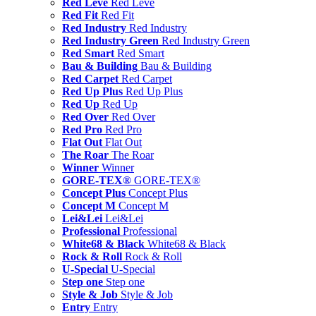
Red Leve
Red Leve
Red Fit
Red Fit
Red Industry
Red Industry
Red Industry Green
Red Industry Green
Red Smart
Red Smart
Bau & Building
Bau & Building
Red Carpet
Red Carpet
Red Up Plus
Red Up Plus
Red Up
Red Up
Red Over
Red Over
Red Pro
Red Pro
Flat Out
Flat Out
The Roar
The Roar
Winner
Winner
GORE-TEX®
GORE-TEX®
Concept Plus
Concept Plus
Concept M
Concept M
Lei&Lei
Lei&Lei
Professional
Professional
White68 & Black
White68 & Black
Rock & Roll
Rock & Roll
U-Special
U-Special
Step one
Step one
Style & Job
Style & Job
Entry
Entry