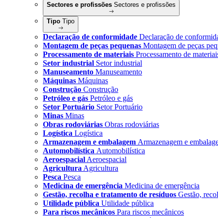
Sectores e profissões
Sectores e profissões
Tipo
Tipo
Declaração de conformidade
Declaração de conformid
Montagem de peças pequenas
Montagem de peças peq
Processamento de materiais
Processamento de materiai
Setor industrial
Setor industrial
Manuseamento
Manuseamento
Máquinas
Máquinas
Construção
Construção
Petróleo e gás
Petróleo e gás
Setor Portuário
Setor Portuário
Minas
Minas
Obras rodoviárias
Obras rodoviárias
Logística
Logística
Armazenagem e embalagem
Armazenagem e embalag
Automobilística
Automobilística
Aeroespacial
Aeroespacial
Agricultura
Agricultura
Pesca
Pesca
Medicina de emergência
Medicina de emergência
Gestão, recolha e tratamento de resíduos
Gestão, reco
Utilidade pública
Utilidade pública
Para riscos mecânicos
Para riscos mecânicos