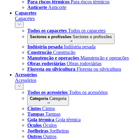
Para riscos térmicos
Para riscos térmicos
Anticorte
Anticorte
Capacetes
Capacetes
Todos os capacetes
Todos os capacetes
Sectores e profissões
Sectores e profissões
Indústria pesada
Indústria pesada
Construção
Construção
Manutenção e operações
Manutenção e operações
Obras rodoviárias
Obras rodoviárias
Floresta ou silvicultura
Floresta ou silvicultura
Acessórios
Acessórios
Todos os acessórios
Todos os acessórios
Categoria
Categoria
Cintos
Cintos
Tampas
Tampas
Gola térmica
Gola térmica
Óculos
Óculos
Joelheiras
Joelheiras
Outros
Outros