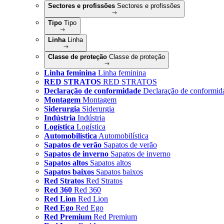
Sectores e profissões
Sectores e profissões
Tipo
Tipo
Linha
Linha
Classe de proteção
Classe de proteção
Linha feminina
Linha feminina
RED STRATOS
RED STRATOS
Declaração de conformidade
Declaração de conformid
Montagem
Montagem
Siderurgia
Siderurgia
Indústria
Indústria
Logística
Logística
Automobilística
Automobilística
Sapatos de verão
Sapatos de verão
Sapatos de inverno
Sapatos de inverno
Sapatos altos
Sapatos altos
Sapatos baixos
Sapatos baixos
Red Stratos
Red Stratos
Red 360
Red 360
Red Lion
Red Lion
Red Ego
Red Ego
Red Premium
Red Premium