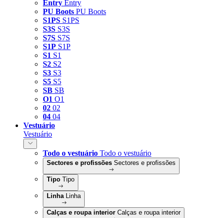
Entry
Entry
PU Boots
PU Boots
S1PS
S1PS
S3S
S3S
S7S
S7S
S1P
S1P
S1
S1
S2
S2
S3
S3
S5
S5
SB
SB
O1
O1
02
02
04
04
Vestuário
Vestuário
Todo o vestuário
Todo o vestuário
Sectores e profissões
Sectores e profissões
Tipo
Tipo
Linha
Linha
Calças e roupa interior
Calças e roupa interior