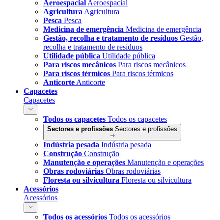
Aeroespacial
Aeroespacial
Agricultura
Agricultura
Pesca
Pesca
Medicina de emergência
Medicina de emergência
Gestão, recolha e tratamento de resíduos
Gestão,
recolha e tratamento de resíduos
Utilidade pública
Utilidade pública
Para riscos mecânicos
Para riscos mecânicos
Para riscos térmicos
Para riscos térmicos
Anticorte
Anticorte
Capacetes
Capacetes
Todos os capacetes
Todos os capacetes
Sectores e profissões
Sectores e profissões
Indústria pesada
Indústria pesada
Construção
Construção
Manutenção e operações
Manutenção e operações
Obras rodoviárias
Obras rodoviárias
Floresta ou silvicultura
Floresta ou silvicultura
Acessórios
Acessórios
Todos os acessórios
Todos os acessórios