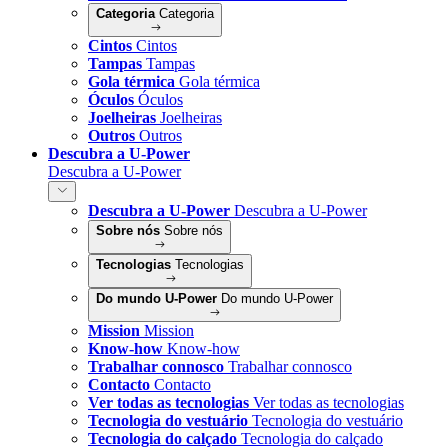
Categoria
Categoria
Cintos
Cintos
Tampas
Tampas
Gola térmica
Gola térmica
Óculos
Óculos
Joelheiras
Joelheiras
Outros
Outros
Descubra a U-Power
Descubra a U-Power
Descubra a U-Power
Descubra a U-Power
Sobre nós
Sobre nós
Tecnologias
Tecnologias
Do mundo U-Power
Do mundo U-Power
Mission
Mission
Know-how
Know-how
Trabalhar connosco
Trabalhar connosco
Contacto
Contacto
Ver todas as tecnologias
Ver todas as tecnologias
Tecnologia do vestuário
Tecnologia do vestuário
Tecnologia do calçado
Tecnologia do calçado