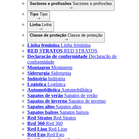
Sectores e profissões
Sectores e profissões
Tipo
Tipo
Linha
Linha
Classe de proteção
Classe de proteção
Linha feminina
Linha feminina
RED STRATOS
RED STRATOS
Declaração de conformidade
Declaração de
conformidade
Montagem
Montagem
Siderurgia
Siderurgia
Indústria
Indústria
Logística
Logística
Automobilística
Automobilística
Sapatos de verão
Sapatos de verão
Sapatos de inverno
Sapatos de inverno
Sapatos altos
Sapatos altos
Sapatos baixos
Sapatos baixos
Red Stratos
Red Stratos
Red 360
Red 360
Red Lion
Red Lion
Red Ego
Red Ego