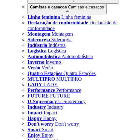
Camisas e casacos
Camisas e casacos
Linha feminina
Linha feminina
Declaração de conformidade
Declaração de
conformidade
Montagem
Montagem
Siderurgia
Siderurgia
Indústria
Indústria
Logística
Logística
Automobilística
Automobilística
Inverno
Inverno
Verão
Verão
Quatro Estações
Quatro Estações
MULTIPRO
MULTIPRO
LADY
LADY
Performance
Performance
FUTURE
FUTURE
U-Supremacy
U-Supremacy
Industry
Industry
Impact
Impact
Happy
Happy
Don't worry
Don't worry
Smart
Smart
Enjoy
Enjoy