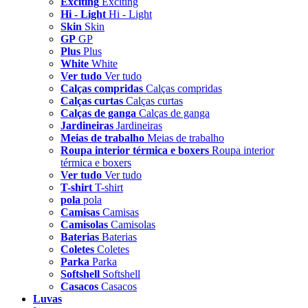
Exciting
Exciting
Hi - Light
Hi - Light
Skin
Skin
GP
GP
Plus
Plus
White
White
Ver tudo
Ver tudo
Calças compridas
Calças compridas
Calças curtas
Calças curtas
Calças de ganga
Calças de ganga
Jardineiras
Jardineiras
Meias de trabalho
Meias de trabalho
Roupa interior térmica e boxers
Roupa interior
térmica e boxers
Ver tudo
Ver tudo
T-shirt
T-shirt
pola
pola
Camisas
Camisas
Camisolas
Camisolas
Baterias
Baterias
Coletes
Coletes
Parka
Parka
Softshell
Softshell
Casacos
Casacos
Luvas