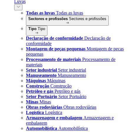
Luvas
Todas as luvas
Todas as luvas
Sectores e profissões
Sectores e profissões
Tipo
Tipo
Declaração de conformidade
Declaração de
conformidade
Montagem de peças pequenas
Montagem de peças
pequenas
Processamento de materiais
Processamento de
materiais
Setor industrial
Setor industrial
Manuseamento
Manuseamento
Máquinas
Máquinas
Construção
Construção
Petróleo e gás
Petróleo e gás
Setor Portuário
Setor Portuário
Minas
Minas
Obras rodoviárias
Obras rodoviárias
Logística
Logística
Armazenagem e embalagem
Armazenagem e
embalagem
Automobilística
Automobilística