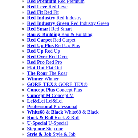
Red Premium
Red Premium
Red Leve
Red Leve
Red Fit
Red Fit
Red Industry
Red Industry
Red Industry Green
Red Industry Green
Red Smart
Red Smart
Bau & Building
Bau & Building
Red Carpet
Red Carpet
Red Up Plus
Red Up Plus
Red Up
Red Up
Red Over
Red Over
Red Pro
Red Pro
Flat Out
Flat Out
The Roar
The Roar
Winner
Winner
GORE-TEX®
GORE-TEX®
Concept Plus
Concept Plus
Concept M
Concept M
Lei&Lei
Lei&Lei
Professional
Professional
White68 & Black
White68 & Black
Rock & Roll
Rock & Roll
U-Special
U-Special
Step one
Step one
Style & Job
Style & Job