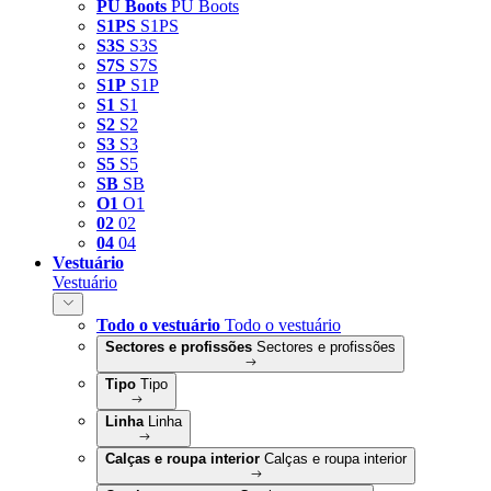
PU Boots
PU Boots
S1PS
S1PS
S3S
S3S
S7S
S7S
S1P
S1P
S1
S1
S2
S2
S3
S3
S5
S5
SB
SB
O1
O1
02
02
04
04
Vestuário
Vestuário
Todo o vestuário
Todo o vestuário
Sectores e profissões
Sectores e profissões
Tipo
Tipo
Linha
Linha
Calças e roupa interior
Calças e roupa interior