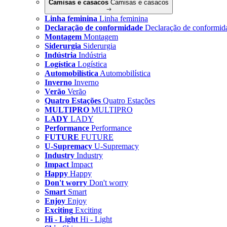
Camisas e casacos
Camisas e casacos
Linha feminina
Linha feminina
Declaração de conformidade
Declaração de conformid
Montagem
Montagem
Siderurgia
Siderurgia
Indústria
Indústria
Logística
Logística
Automobilística
Automobilística
Inverno
Inverno
Verão
Verão
Quatro Estações
Quatro Estações
MULTIPRO
MULTIPRO
LADY
LADY
Performance
Performance
FUTURE
FUTURE
U-Supremacy
U-Supremacy
Industry
Industry
Impact
Impact
Happy
Happy
Don't worry
Don't worry
Smart
Smart
Enjoy
Enjoy
Exciting
Exciting
Hi - Light
Hi - Light