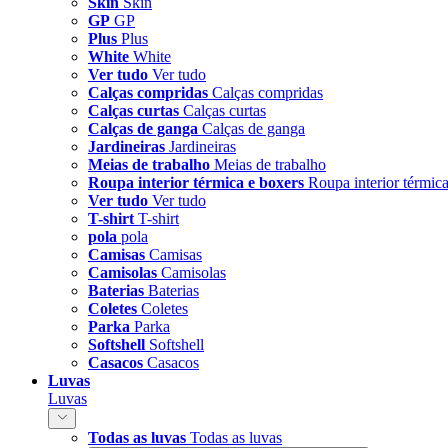
Skin
Skin
GP
GP
Plus
Plus
White
White
Ver tudo
Ver tudo
Calças compridas
Calças compridas
Calças curtas
Calças curtas
Calças de ganga
Calças de ganga
Jardineiras
Jardineiras
Meias de trabalho
Meias de trabalho
Roupa interior térmica e boxers
Roupa interior térmic
Ver tudo
Ver tudo
T-shirt
T-shirt
pola
pola
Camisas
Camisas
Camisolas
Camisolas
Baterias
Baterias
Coletes
Coletes
Parka
Parka
Softshell
Softshell
Casacos
Casacos
Luvas
Luvas
Todas as luvas
Todas as luvas