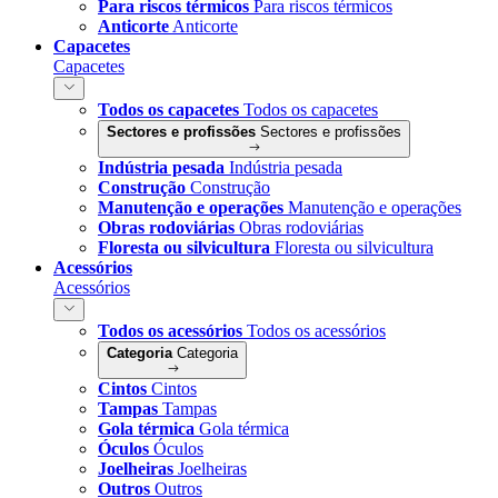
Para riscos térmicos
Para riscos térmicos
Anticorte
Anticorte
Capacetes
Capacetes
Todos os capacetes
Todos os capacetes
Sectores e profissões
Sectores e profissões
Indústria pesada
Indústria pesada
Construção
Construção
Manutenção e operações
Manutenção e operações
Obras rodoviárias
Obras rodoviárias
Floresta ou silvicultura
Floresta ou silvicultura
Acessórios
Acessórios
Todos os acessórios
Todos os acessórios
Categoria
Categoria
Cintos
Cintos
Tampas
Tampas
Gola térmica
Gola térmica
Óculos
Óculos
Joelheiras
Joelheiras
Outros
Outros