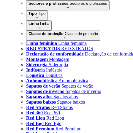
Sectores e profissões
Sectores e profissões
Tipo
Tipo
Linha
Linha
Classe de proteção
Classe de proteção
Linha feminina
Linha feminina
RED STRATOS
RED STRATOS
Declaração de conformidade
Declaração de conformid
Montagem
Montagem
Siderurgia
Siderurgia
Indústria
Indústria
Logística
Logística
Automobilística
Automobilística
Sapatos de verão
Sapatos de verão
Sapatos de inverno
Sapatos de inverno
Sapatos altos
Sapatos altos
Sapatos baixos
Sapatos baixos
Red Stratos
Red Stratos
Red 360
Red 360
Red Lion
Red Lion
Red Ego
Red Ego
Red Premium
Red Premium