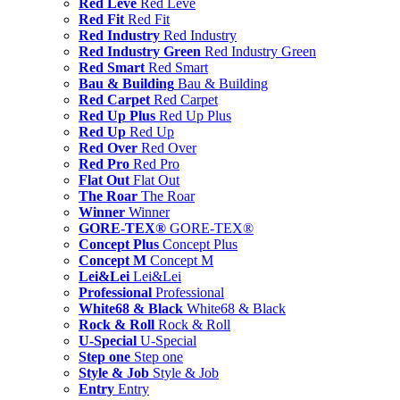
Red Leve
Red Leve
Red Fit
Red Fit
Red Industry
Red Industry
Red Industry Green
Red Industry Green
Red Smart
Red Smart
Bau & Building
Bau & Building
Red Carpet
Red Carpet
Red Up Plus
Red Up Plus
Red Up
Red Up
Red Over
Red Over
Red Pro
Red Pro
Flat Out
Flat Out
The Roar
The Roar
Winner
Winner
GORE-TEX®
GORE-TEX®
Concept Plus
Concept Plus
Concept M
Concept M
Lei&Lei
Lei&Lei
Professional
Professional
White68 & Black
White68 & Black
Rock & Roll
Rock & Roll
U-Special
U-Special
Step one
Step one
Style & Job
Style & Job
Entry
Entry