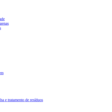
ade
uenas
s
em
lha e tratamento de resíduos