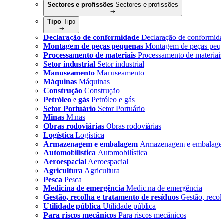
Sectores e profissões
Sectores e profissões
Tipo
Tipo
Declaração de conformidade
Declaração de conformid
Montagem de peças pequenas
Montagem de peças peq
Processamento de materiais
Processamento de materiai
Setor industrial
Setor industrial
Manuseamento
Manuseamento
Máquinas
Máquinas
Construção
Construção
Petróleo e gás
Petróleo e gás
Setor Portuário
Setor Portuário
Minas
Minas
Obras rodoviárias
Obras rodoviárias
Logística
Logística
Armazenagem e embalagem
Armazenagem e embalag
Automobilística
Automobilística
Aeroespacial
Aeroespacial
Agricultura
Agricultura
Pesca
Pesca
Medicina de emergência
Medicina de emergência
Gestão, recolha e tratamento de resíduos
Gestão, reco
Utilidade pública
Utilidade pública
Para riscos mecânicos
Para riscos mecânicos