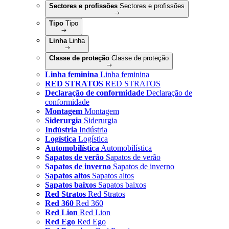
Sectores e profissões
Sectores e profissões
Tipo
Tipo
Linha
Linha
Classe de proteção
Classe de proteção
Linha feminina
Linha feminina
RED STRATOS
RED STRATOS
Declaração de conformidade
Declaração de
conformidade
Montagem
Montagem
Siderurgia
Siderurgia
Indústria
Indústria
Logística
Logística
Automobilística
Automobilística
Sapatos de verão
Sapatos de verão
Sapatos de inverno
Sapatos de inverno
Sapatos altos
Sapatos altos
Sapatos baixos
Sapatos baixos
Red Stratos
Red Stratos
Red 360
Red 360
Red Lion
Red Lion
Red Ego
Red Ego