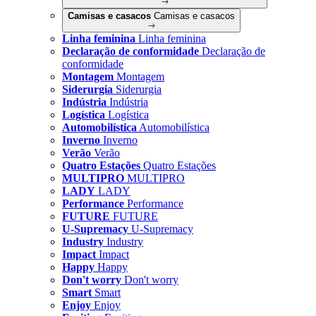
Camisas e casacos
Camisas e casacos
Linha feminina
Linha feminina
Declaração de conformidade
Declaração de
conformidade
Montagem
Montagem
Siderurgia
Siderurgia
Indústria
Indústria
Logística
Logística
Automobilística
Automobilística
Inverno
Inverno
Verão
Verão
Quatro Estações
Quatro Estações
MULTIPRO
MULTIPRO
LADY
LADY
Performance
Performance
FUTURE
FUTURE
U-Supremacy
U-Supremacy
Industry
Industry
Impact
Impact
Happy
Happy
Don't worry
Don't worry
Smart
Smart
Enjoy
Enjoy