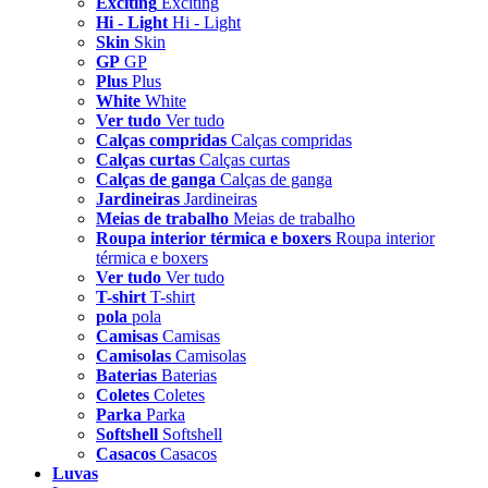
Exciting
Exciting
Hi - Light
Hi - Light
Skin
Skin
GP
GP
Plus
Plus
White
White
Ver tudo
Ver tudo
Calças compridas
Calças compridas
Calças curtas
Calças curtas
Calças de ganga
Calças de ganga
Jardineiras
Jardineiras
Meias de trabalho
Meias de trabalho
Roupa interior térmica e boxers
Roupa interior
térmica e boxers
Ver tudo
Ver tudo
T-shirt
T-shirt
pola
pola
Camisas
Camisas
Camisolas
Camisolas
Baterias
Baterias
Coletes
Coletes
Parka
Parka
Softshell
Softshell
Casacos
Casacos
Luvas