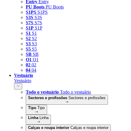
Entry
Entry
PU Boots
PU Boots
S1PS
S1PS
S3S
S3S
S7S
S7S
S1P
S1P
S1
S1
S2
S2
S3
S3
S5
S5
SB
SB
O1
O1
02
02
04
04
Vestuário
Vestuário
Todo o vestuário
Todo o vestuário
Sectores e profissões
Sectores e profissões
Tipo
Tipo
Linha
Linha
Calças e roupa interior
Calças e roupa interior