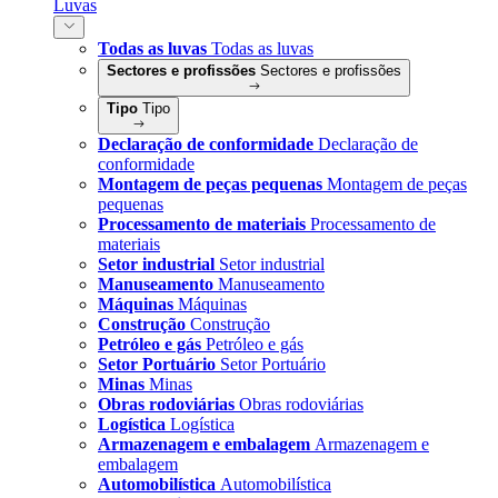
Luvas
Todas as luvas
Todas as luvas
Sectores e profissões
Sectores e profissões
Tipo
Tipo
Declaração de conformidade
Declaração de
conformidade
Montagem de peças pequenas
Montagem de peças
pequenas
Processamento de materiais
Processamento de
materiais
Setor industrial
Setor industrial
Manuseamento
Manuseamento
Máquinas
Máquinas
Construção
Construção
Petróleo e gás
Petróleo e gás
Setor Portuário
Setor Portuário
Minas
Minas
Obras rodoviárias
Obras rodoviárias
Logística
Logística
Armazenagem e embalagem
Armazenagem e
embalagem
Automobilística
Automobilística