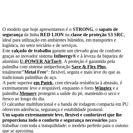
O modelo que hoje apresentamos é o
STRONG
, o
sapato de
segurança
da linha
RED LION
na
classe de proteção S3 SRC
,
ideal para utilização em ambientes húmidos, em transportes e
logística, no setor terciário e de serviços.
Este
calçado de trabalho
garante um elevado grau de conforto
graças ao inovador sistema
Infinergy®
e à leveza da biqueira de
alumínio
U-POWER AirToe®
. A proteção é garantida pela
palmilha com sistema antiperfuração
Save & Flex Plus
,
totalmente
"Metal Free
": flexível, segura e mais leve do que as
tradicionais palmilhas de aço.
A parte superior
em Putek
, com elevada resistência à abrasão, é
extremamente leve e respirável, enquanto o forro
Wingtex
e a
palmilha
Memory
protegem a saúde do pé, mantendo-o seco e
fresco ao longo do dia.
O calcanhar multifuncional e a banda de rodagem compacta em PU
oferecem aderência, segurança e estabilidade postural.
Um sapato extremamente leve, flexível e confortável que lhe
proporciona todo o conforto e segurança necessários
para
trabalhar com toda a tranquilidade: o modelo perfeito para o outono
que se aproxima.