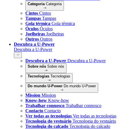
Categoria
Categoria
Cintos
Cintos
Tampas
Tampas
Gola térmica
Gola térmica
Óculos
Óculos
Joelheiras
Joelheiras
Outros
Outros
Descubra a U-Power
Descubra a U-Power
Descubra a U-Power
Descubra a U-Power
Sobre nós
Sobre nós
Tecnologias
Tecnologias
Do mundo U-Power
Do mundo U-Power
Mission
Mission
Know-how
Know-how
Trabalhar connosco
Trabalhar connosco
Contacto
Contacto
Ver todas as tecnologias
Ver todas as tecnologias
Tecnologia do vestuário
Tecnologia do vestuário
Tecnologia do calçado
Tecnologia do calçado