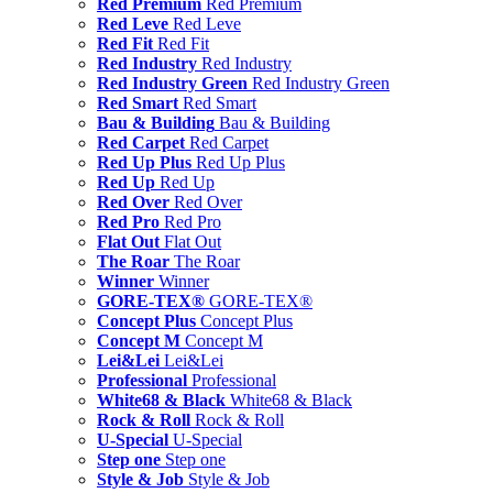
Red Premium
Red Premium
Red Leve
Red Leve
Red Fit
Red Fit
Red Industry
Red Industry
Red Industry Green
Red Industry Green
Red Smart
Red Smart
Bau & Building
Bau & Building
Red Carpet
Red Carpet
Red Up Plus
Red Up Plus
Red Up
Red Up
Red Over
Red Over
Red Pro
Red Pro
Flat Out
Flat Out
The Roar
The Roar
Winner
Winner
GORE-TEX®
GORE-TEX®
Concept Plus
Concept Plus
Concept M
Concept M
Lei&Lei
Lei&Lei
Professional
Professional
White68 & Black
White68 & Black
Rock & Roll
Rock & Roll
U-Special
U-Special
Step one
Step one
Style & Job
Style & Job