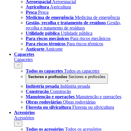
Aeroespacial
Aeroespacial
Agricultura
Agricultura
Pesca
Pesca
Medicina de emergência
Medicina de emergência
Gestão, recolha e tratamento de resíduos
Gestão,
recolha e tratamento de resíduos
Utilidade pública
Utilidade pública
Para riscos mecânicos
Para riscos mecânicos
Para riscos térmicos
Para riscos térmicos
Anticorte
Anticorte
Capacetes
Capacetes
Todos os capacetes
Todos os capacetes
Sectores e profissões
Sectores e profissões
Indústria pesada
Indústria pesada
Construção
Construção
Manutenção e operações
Manutenção e operações
Obras rodoviárias
Obras rodoviárias
Floresta ou silvicultura
Floresta ou silvicultura
Acessórios
Acessórios
Todos os acessórios
Todos os acessórios