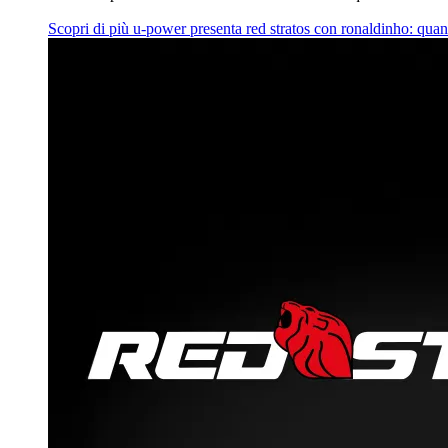
Scopri di più
u‑power presenta red stratos con ronaldinho: quan