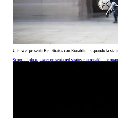
U‑Power presenta Red Stratos con Ronaldinho: quando la sicur
Scopri di più
u‑power presenta red stratos con ronaldinho: quan