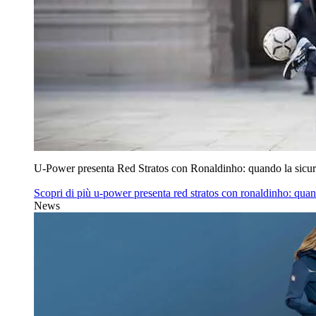
U‑Power presenta Red Stratos con Ronaldinho: quando la sicur
Scopri di più
u‑power presenta red stratos con ronaldinho: quan
News