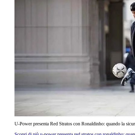
U‑Power presenta Red Stratos con Ronaldinho: quando la sicur
Scopri di più
u‑power presenta red stratos con ronaldinho: quan