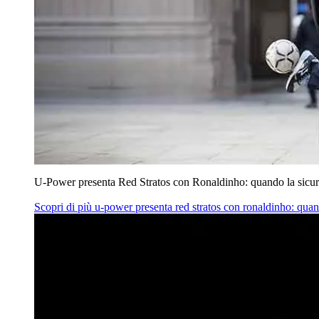
U‑Power presenta Red Stratos con Ronaldinho: quando la sicur
Scopri di più
u‑power presenta red stratos con ronaldinho: quan