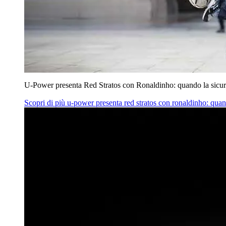
U‑Power presenta Red Stratos con Ronaldinho: quando la sicur
Scopri di più
u‑power presenta red stratos con ronaldinho: quan