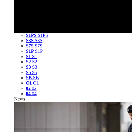
S1PS
S1PS
S3S
S3S
S7S
S7S
S1P
S1P
S1
S1
S2
S2
S3
S3
S5
S5
SB
SB
O1
O1
02
02
04
04
News