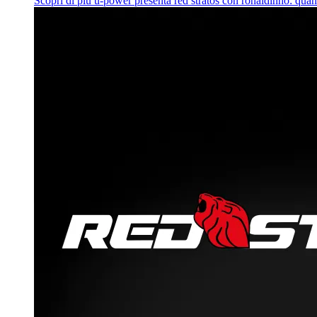
Scopri di più
u‑power presenta red stratos con ronaldinho: quan