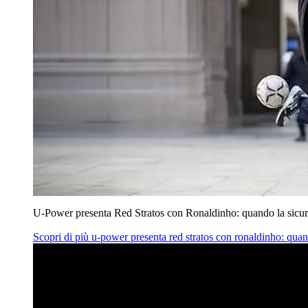
U‑Power presenta Red Stratos con Ronaldinho: quando la sicur
Scopri di più
u‑power presenta red stratos con ronaldinho: quan