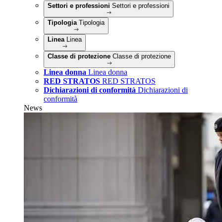
Settori e professioni
Settori e professioni
Tipologia
Tipologia
Linea
Linea
Classe di protezione
Classe di protezione
Linea donna
Linea donna
RED STRATOS
RED STRATOS
Dichiarazioni di conformità
Dichiarazioni di
conformità
News