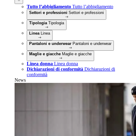
Tutto l’abbigliamento
Tutto l’abbigliamento
Settori e professioni
Settori e professioni
Tipologia
Tipologia
Linea
Linea
Pantaloni e underwear
Pantaloni e underwear
Maglie e giacche
Maglie e giacche
Linea donna
Linea donna
Dichiarazioni di conformità
Dichiarazioni di
conformità
News