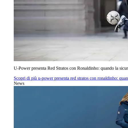
U‑Power presenta Red Stratos con Ronaldinho: quando la sicur
Scopri di più
u‑power presenta red stratos con ronaldinho: quan
News