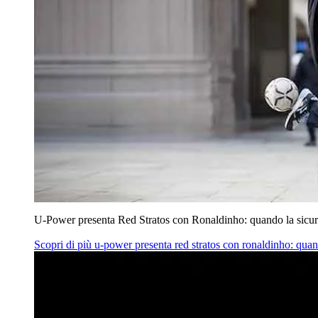
U‑Power presenta Red Stratos con Ronaldinho: quando la sicur
Scopri di più
u‑power presenta red stratos con ronaldinho: quan