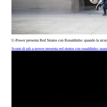
U‑Power presenta Red Stratos con Ronaldinho: quando la sicur
Scopri di più
u‑power presenta red stratos con ronaldinho: quan