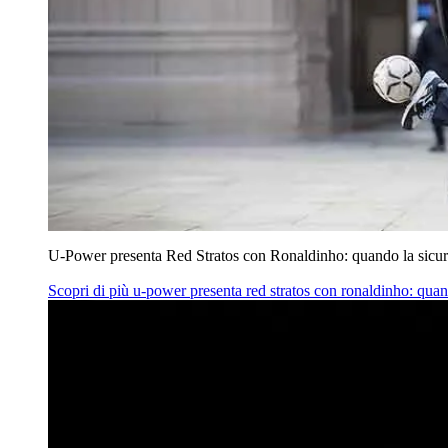
U‑Power presenta Red Stratos con Ronaldinho: quando la sicur
Scopri di più
u‑power presenta red stratos con ronaldinho: quan