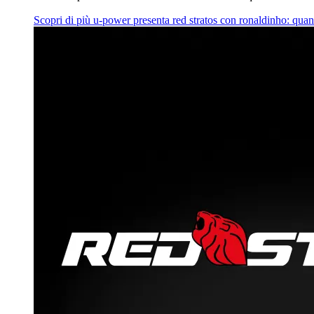
Scopri di più
u‑power presenta red stratos con ronaldinho: quan