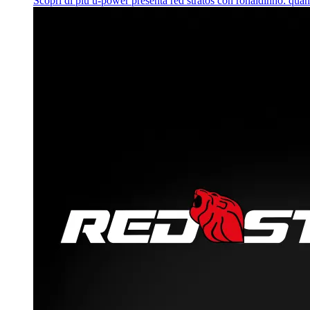
Scopri di più
u‑power presenta red stratos con ronaldinho: quan