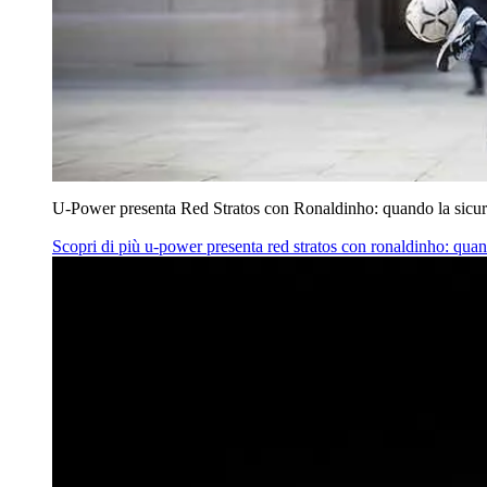
U‑Power presenta Red Stratos con Ronaldinho: quando la sicur
Scopri di più
u‑power presenta red stratos con ronaldinho: quan