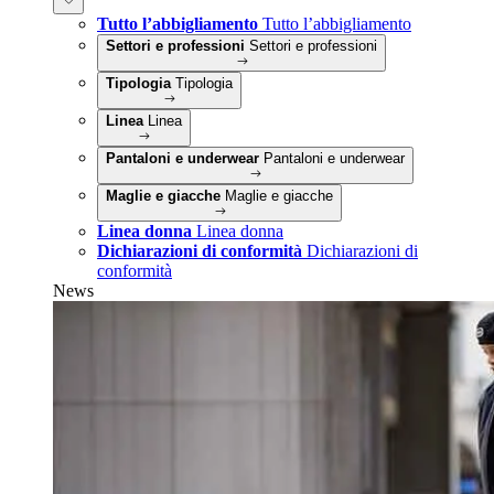
Tutto l’abbigliamento
Tutto l’abbigliamento
Settori e professioni
Settori e professioni
Tipologia
Tipologia
Linea
Linea
Pantaloni e underwear
Pantaloni e underwear
Maglie e giacche
Maglie e giacche
Linea donna
Linea donna
Dichiarazioni di conformità
Dichiarazioni di
conformità
News