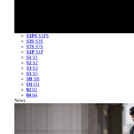
S1PS
S1PS
S3S
S3S
S7S
S7S
S1P
S1P
S1
S1
S2
S2
S3
S3
S5
S5
SB
SB
O1
O1
02
02
04
04
News