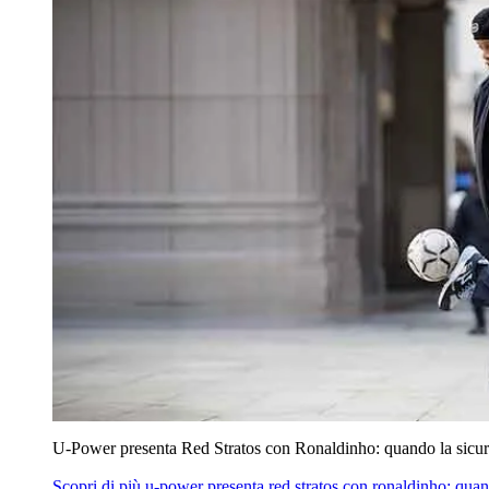
U‑Power presenta Red Stratos con Ronaldinho: quando la sicur
Scopri di più
u‑power presenta red stratos con ronaldinho: quan