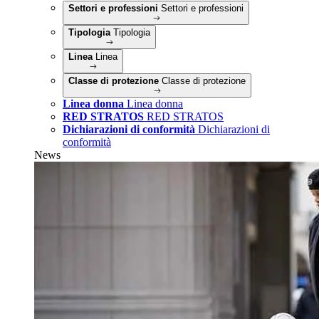
Settori e professioni
Settori e professioni
Tipologia
Tipologia
Linea
Linea
Classe di protezione
Classe di protezione
Linea donna
Linea donna
RED STRATOS
RED STRATOS
Dichiarazioni di conformità
Dichiarazioni di
conformità
News