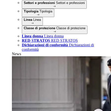
Settori e professioni
Settori e professioni
Tipologia
Tipologia
Linea
Linea
Classe di protezione
Classe di protezione
Linea donna
Linea donna
RED STRATOS
RED STRATOS
Dichiarazioni di conformità
Dichiarazioni di
conformità
News