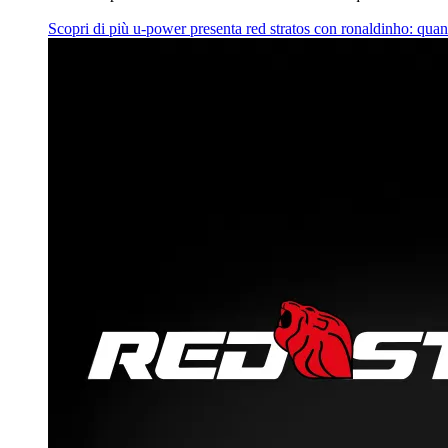
Scopri di più
u‑power presenta red stratos con ronaldinho: quan