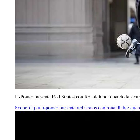
U‑Power presenta Red Stratos con Ronaldinho: quando la sicur
Scopri di più
u‑power presenta red stratos con ronaldinho: quan