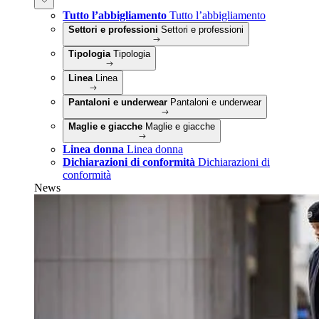
Tutto l’abbigliamento
Tutto l’abbigliamento
Settori e professioni
Settori e professioni
Tipologia
Tipologia
Linea
Linea
Pantaloni e underwear
Pantaloni e underwear
Maglie e giacche
Maglie e giacche
Linea donna
Linea donna
Dichiarazioni di conformità
Dichiarazioni di
conformità
News