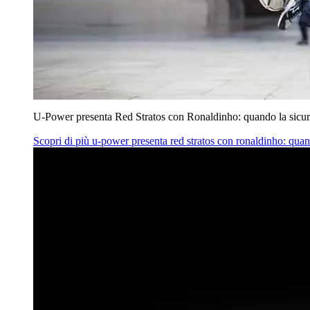
U‑Power presenta Red Stratos con Ronaldinho: quando la sicur
Scopri di più
u‑power presenta red stratos con ronaldinho: quan