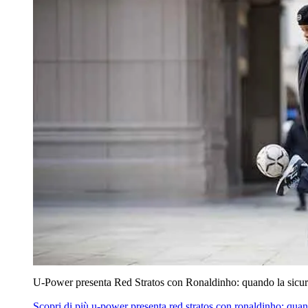
U‑Power presenta Red Stratos con Ronaldinho: quando la sicur
Scopri di più
u‑power presenta red stratos con ronaldinho: quan