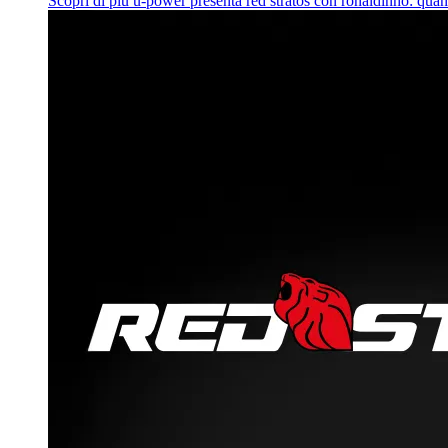
Scopri di più
u‑power presenta red stratos con ronaldinho: quan