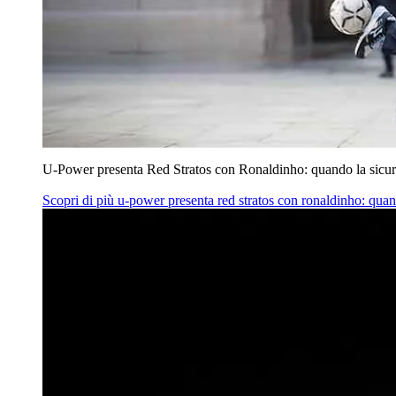
U‑Power presenta Red Stratos con Ronaldinho: quando la sicur
Scopri di più
u‑power presenta red stratos con ronaldinho: quan