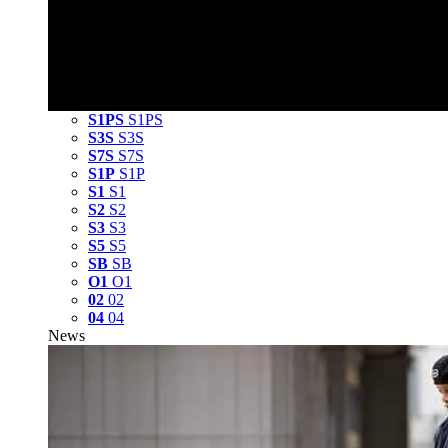
S1PS
S1PS
S3S
S3S
S7S
S7S
S1P
S1P
S1
S1
S2
S2
S3
S3
S5
S5
SB
SB
O1
O1
02
02
04
04
News