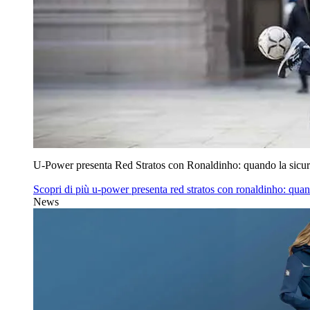
U‑Power presenta Red Stratos con Ronaldinho: quando la sicur
Scopri di più
u‑power presenta red stratos con ronaldinho: quan
News