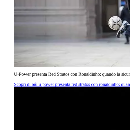
U‑Power presenta Red Stratos con Ronaldinho: quando la sicur
Scopri di più
u‑power presenta red stratos con ronaldinho: quan