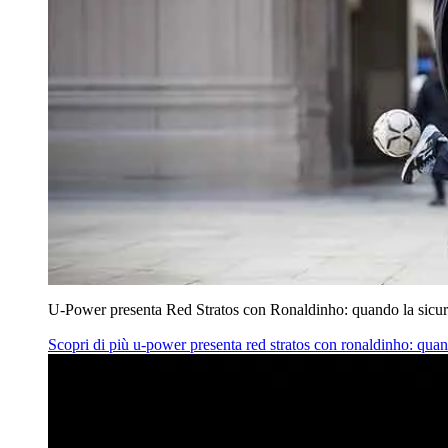
U‑Power presenta Red Stratos con Ronaldinho: quando la sicur
Scopri di più
u‑power presenta red stratos con ronaldinho: quan