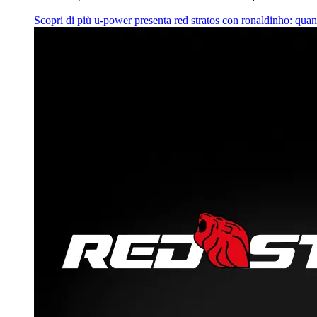
Scopri di più
u‑power presenta red stratos con ronaldinho: quan