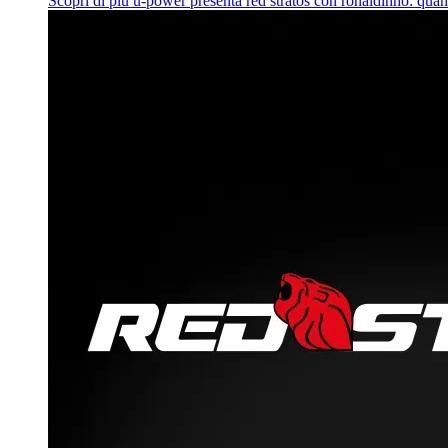
Scopri di più
u‑power presenta red stratos con ronaldinho: quan