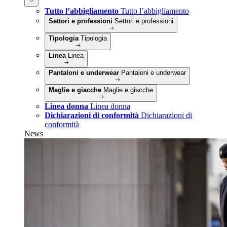
Tutto l’abbigliamento
Tutto l’abbigliamento
Settori e professioni
Settori e professioni
Tipologia
Tipologia
Linea
Linea
Pantaloni e underwear
Pantaloni e underwear
Maglie e giacche
Maglie e giacche
Linea donna
Linea donna
Dichiarazioni di conformità
Dichiarazioni di
conformità
News