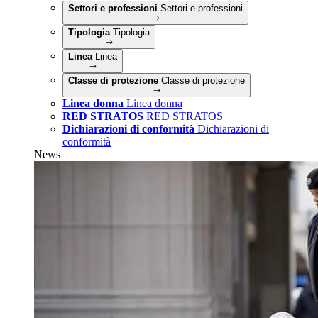
Settori e professioni
Settori e professioni
Tipologia
Tipologia
Linea
Linea
Classe di protezione
Classe di protezione
Linea donna
Linea donna
RED STRATOS
RED STRATOS
Dichiarazioni di conformità
Dichiarazioni di
conformità
News