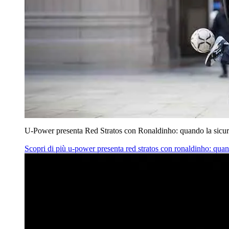
U‑Power presenta Red Stratos con Ronaldinho: quando la sicur
Scopri di più
u‑power presenta red stratos con ronaldinho: quan