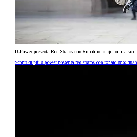
U‑Power presenta Red Stratos con Ronaldinho: quando la sicur
Scopri di più
u‑power presenta red stratos con ronaldinho: quan