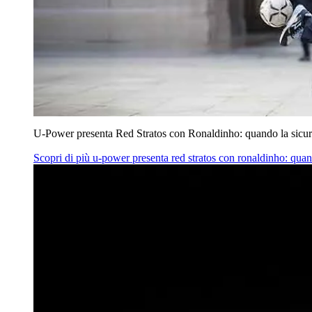
U‑Power presenta Red Stratos con Ronaldinho: quando la sicur
Scopri di più
u‑power presenta red stratos con ronaldinho: quan