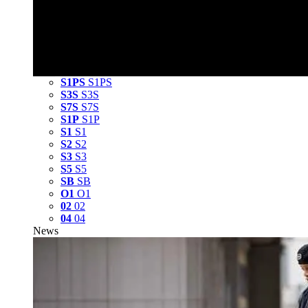
S1PS
S1PS
S3S
S3S
S7S
S7S
S1P
S1P
S1
S1
S2
S2
S3
S3
S5
S5
SB
SB
O1
O1
02
02
04
04
News