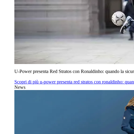
U‑Power presenta Red Stratos con Ronaldinho: quando la sicur
Scopri di più
u‑power presenta red stratos con ronaldinho: quan
News