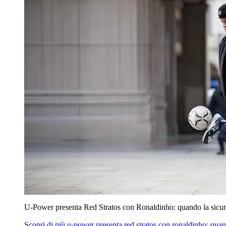
U‑Power presenta Red Stratos con Ronaldinho: quando la sicur
Scopri di più
u‑power presenta red stratos con ronaldinho: quan