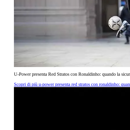
U‑Power presenta Red Stratos con Ronaldinho: quando la sicur
Scopri di più
u‑power presenta red stratos con ronaldinho: quan