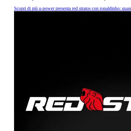
Scopri di più
u‑power presenta red stratos con ronaldinho: quan