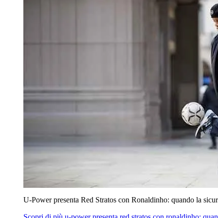
U‑Power presenta Red Stratos con Ronaldinho: quando la sicur
Scopri di più
u‑power presenta red stratos con ronaldinho: quan