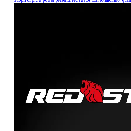
Scopri di più
u‑power presenta red stratos con ronaldinho: quan