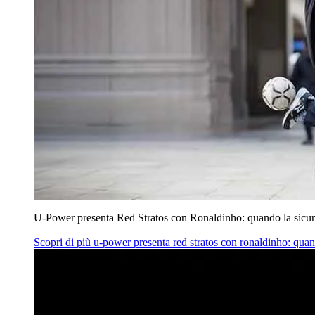
U‑Power presenta Red Stratos con Ronaldinho: quando la sicur
Scopri di più
u‑power presenta red stratos con ronaldinho: quan