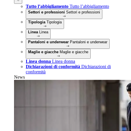
Tutto l’abbigliamento
Tutto l’abbigliamento
Settori e professioni
Settori e professioni
Tipologia
Tipologia
Linea
Linea
Pantaloni e underwear
Pantaloni e underwear
Maglie e giacche
Maglie e giacche
Linea donna
Linea donna
Dichiarazioni di conformità
Dichiarazioni di
conformità
News