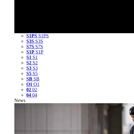
S1PS
S1PS
S3S
S3S
S7S
S7S
S1P
S1P
S1
S1
S2
S2
S3
S3
S5
S5
SB
SB
O1
O1
02
02
04
04
News