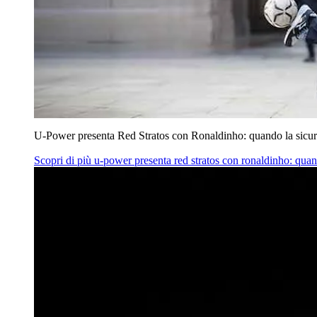
U‑Power presenta Red Stratos con Ronaldinho: quando la sicur
Scopri di più
u‑power presenta red stratos con ronaldinho: quan