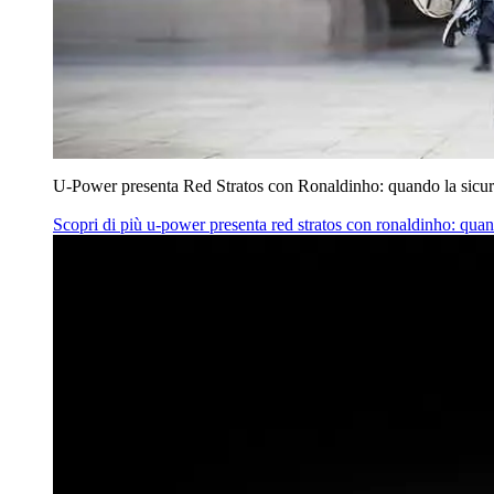
U‑Power presenta Red Stratos con Ronaldinho: quando la sicur
Scopri di più
u‑power presenta red stratos con ronaldinho: quan