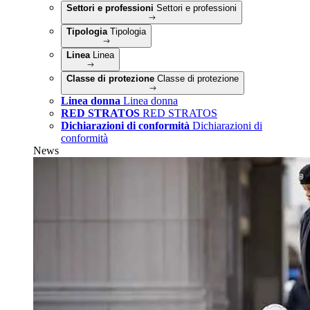
Settori e professioni
Settori e professioni
Tipologia
Tipologia
Linea
Linea
Classe di protezione
Classe di protezione
Linea donna
Linea donna
RED STRATOS
RED STRATOS
Dichiarazioni di conformità
Dichiarazioni di
conformità
News