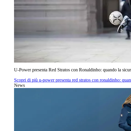
U‑Power presenta Red Stratos con Ronaldinho: quando la sicur
Scopri di più
u‑power presenta red stratos con ronaldinho: quan
News