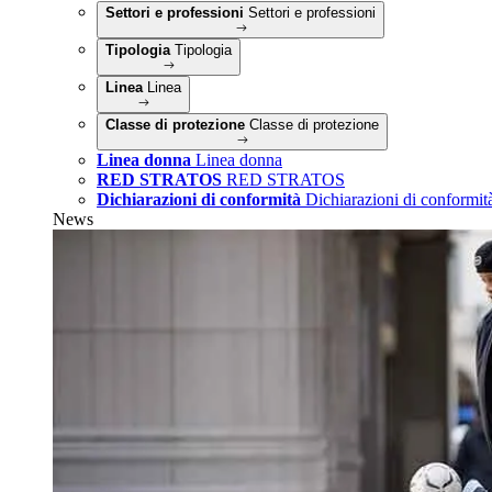
Settori e professioni
Settori e professioni
Tipologia
Tipologia
Linea
Linea
Classe di protezione
Classe di protezione
Linea donna
Linea donna
RED STRATOS
RED STRATOS
Dichiarazioni di conformità
Dichiarazioni di conformit
News