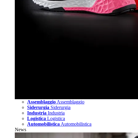
Assemblaggio
Assemblaggio
Siderurgia
Siderurgia
Industria
Industria
Logistica
Logistica
Automobilistica
Automobilistica
News