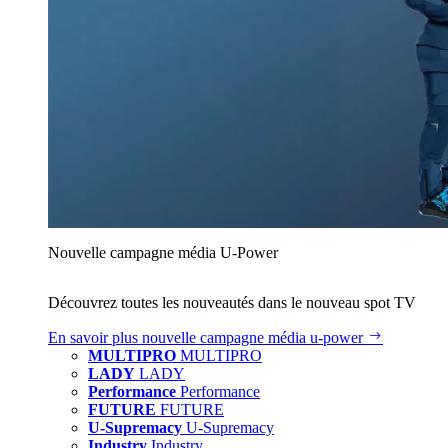
Nouvelle campagne média U‑Power
Découvrez toutes les nouveautés dans le nouveau spot TV
En savoir plus
nouvelle campagne média u‑power
MULTIPRO
MULTIPRO
LADY
LADY
Performance
Performance
FUTURE
FUTURE
U-Supremacy
U-Supremacy
Industry
Industry