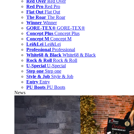
Red Over
Red Over
Red Pro
Red Pro
Flat Out
Flat Out
The Roar
The Roar
Winner
Winner
GORE-TEX®
GORE-TEX®
Concept Plus
Concept Plus
Concept M
Concept M
Lei&Lei
Lei&Lei
Professional
Professional
White68 & Black
White68 & Black
Rock & Roll
Rock & Roll
U-Special
U-Special
Step one
Step one
Style & Job
Style & Job
Entry
Entry
PU Boots
PU Boots
News