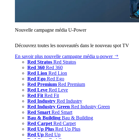
Nouvelle campagne média U‑Power
Découvrez toutes les nouveautés dans le nouveau spot TV
En savoir plus
nouvelle campagne média u‑power
Red Stratos
Red Stratos
Red 360
Red 360
Red Lion
Red Lion
Red Ego
Red Ego
Red Premium
Red Premium
Red Leve
Red Leve
Red Fit
Red Fit
Red Industry
Red Industry
Red Industry Green
Red Industry Green
Red Smart
Red Smart
Bau & Building
Bau & Building
Red Carpet
Red Carpet
Red Up Plus
Red Up Plus
Red Up
Red Up