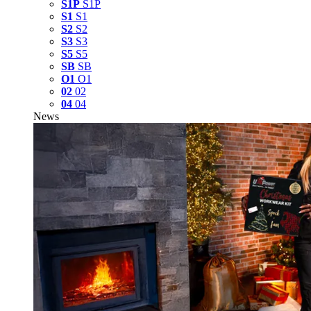
S1P
S1P
S1
S1
S2
S2
S3
S3
S5
S5
SB
SB
O1
O1
02
02
04
04
News