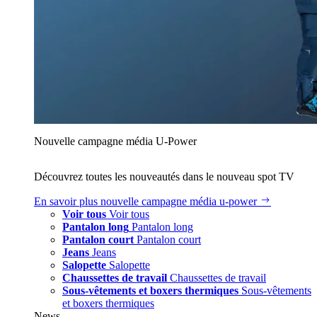
Nouvelle campagne média U‑Power
Découvrez toutes les nouveautés dans le nouveau spot TV
En savoir plus
nouvelle campagne média u‑power
Voir tous
Voir tous
Pantalon long
Pantalon long
Pantalon court
Pantalon court
Jeans
Jeans
Salopette
Salopette
Chaussettes de travail
Chaussettes de travail
Sous-vêtements et boxers thermiques
Sous-vêtements
et boxers thermiques
News