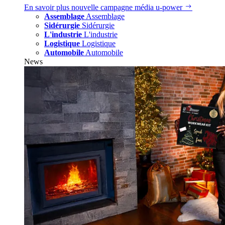
En savoir plus
nouvelle campagne média u‑power
Assemblage
Assemblage
Sidérurgie
Sidérurgie
L'industrie
L'industrie
Logistique
Logistique
Automobile
Automobile
News