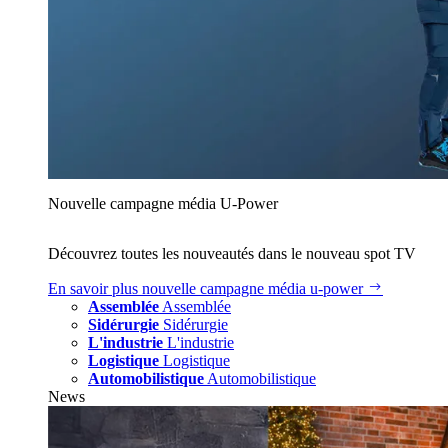
Nouvelle campagne média U‑Power
Découvrez toutes les nouveautés dans le nouveau spot TV
En savoir plus
nouvelle campagne média u‑power
Assemblée
Assemblée
Sidérurgie
Sidérurgie
L'industrie
L'industrie
Logistique
Logistique
Automobilistique
Automobilistique
News