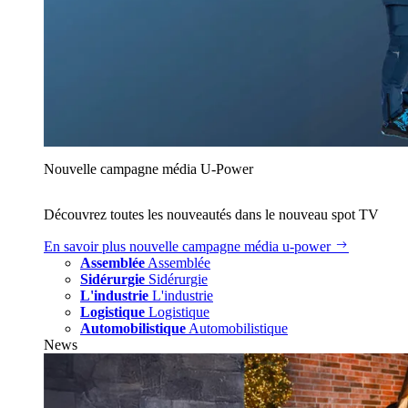
Nouvelle campagne média U‑Power
Découvrez toutes les nouveautés dans le nouveau spot TV
En savoir plus
nouvelle campagne média u‑power
Assemblée
Assemblée
Sidérurgie
Sidérurgie
L'industrie
L'industrie
Logistique
Logistique
Automobilistique
Automobilistique
News