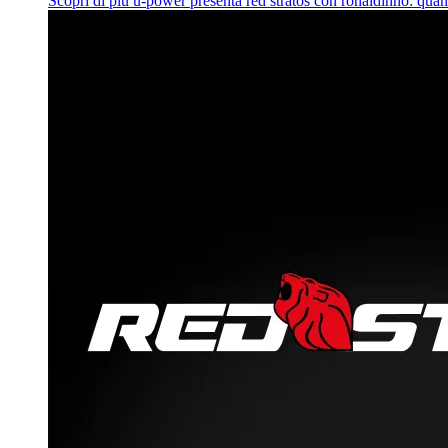
Scopri di più
u‑power presenta red stratos con ronaldinho: quan