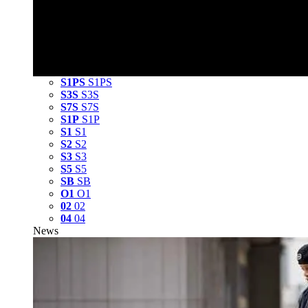
S1PS
S1PS
S3S
S3S
S7S
S7S
S1P
S1P
S1
S1
S2
S2
S3
S3
S5
S5
SB
SB
O1
O1
02
02
04
04
News