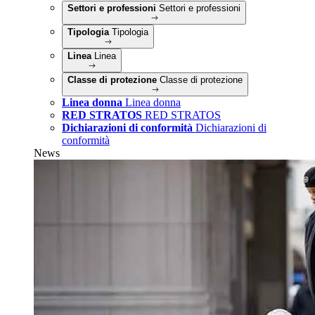
Settori e professioni
Settori e professioni
Tipologia
Tipologia
Linea
Linea
Classe di protezione
Classe di protezione
Linea donna
Linea donna
RED STRATOS
RED STRATOS
Dichiarazioni di conformità
Dichiarazioni di
conformità
News