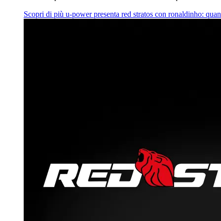
Scopri di più
u‑power presenta red stratos con ronaldinho: quan