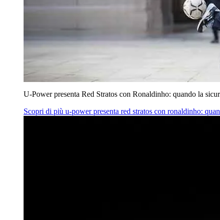
U‑Power presenta Red Stratos con Ronaldinho: quando la sicur
Scopri di più
u‑power presenta red stratos con ronaldinho: quan