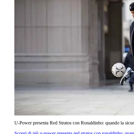
U‑Power presenta Red Stratos con Ronaldinho: quando la sicur
Scopri di più
u‑power presenta red stratos con ronaldinho: quan