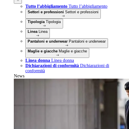
Tutto l’abbigliamento
Tutto l’abbigliamento
Settori e professioni
Settori e professioni
Tipologia
Tipologia
Linea
Linea
Pantaloni e underwear
Pantaloni e underwear
Maglie e giacche
Maglie e giacche
Linea donna
Linea donna
Dichiarazioni di conformità
Dichiarazioni di
conformità
News