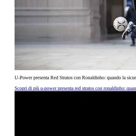
U‑Power presenta Red Stratos con Ronaldinho: quando la sicur
Scopri di più
u‑power presenta red stratos con ronaldinho: quan