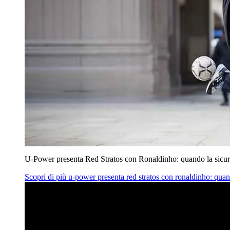
U‑Power presenta Red Stratos con Ronaldinho: quando la sicur
Scopri di più
u‑power presenta red stratos con ronaldinho: quan