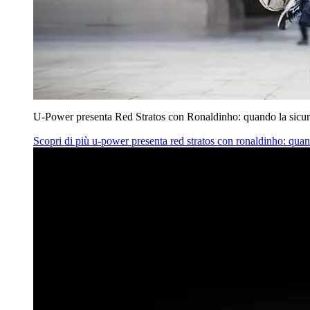
U‑Power presenta Red Stratos con Ronaldinho: quando la sicur
Scopri di più
u‑power presenta red stratos con ronaldinho: quan