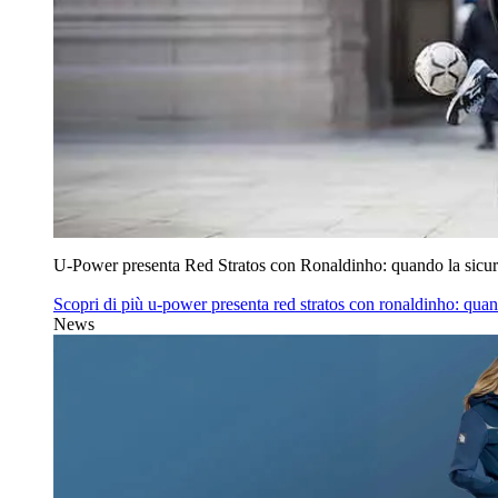
U‑Power presenta Red Stratos con Ronaldinho: quando la sicur
Scopri di più
u‑power presenta red stratos con ronaldinho: quan
News