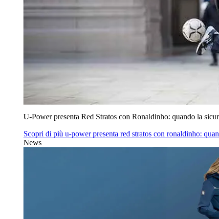
U‑Power presenta Red Stratos con Ronaldinho: quando la sicur
Scopri di più
u‑power presenta red stratos con ronaldinho: quan
News