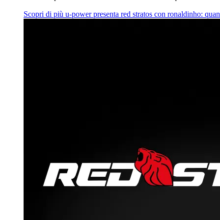
Scopri di più
u‑power presenta red stratos con ronaldinho: quan