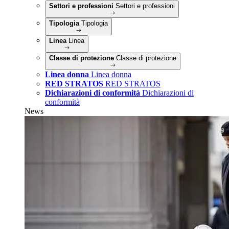
Settori e professioni
Settori e professioni
Tipologia
Tipologia
Linea
Linea
Classe di protezione
Classe di protezione
Linea donna
Linea donna
RED STRATOS
RED STRATOS
Dichiarazioni di conformità
Dichiarazioni di
conformità
News