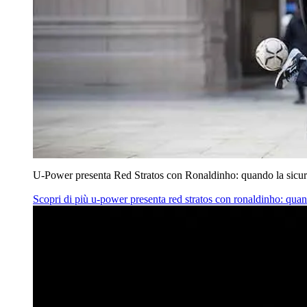
U‑Power presenta Red Stratos con Ronaldinho: quando la sicur
Scopri di più
u‑power presenta red stratos con ronaldinho: quan