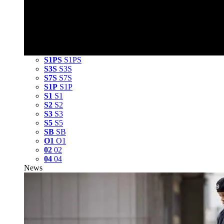
S1PS
S1PS
S3S
S3S
S7S
S7S
S1P
S1P
S1
S1
S2
S2
S3
S3
S5
S5
SB
SB
O1
O1
02
02
04
04
News