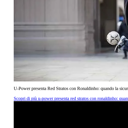
U‑Power presenta Red Stratos con Ronaldinho: quando la sicur
Scopri di più
u‑power presenta red stratos con ronaldinho: quan