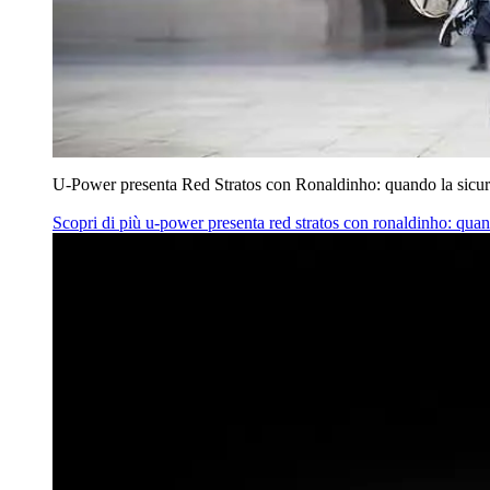
U‑Power presenta Red Stratos con Ronaldinho: quando la sicur
Scopri di più
u‑power presenta red stratos con ronaldinho: quan