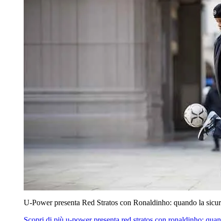
U‑Power presenta Red Stratos con Ronaldinho: quando la sicur
Scopri di più
u‑power presenta red stratos con ronaldinho: quan