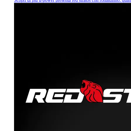
Scopri di più
u‑power presenta red stratos con ronaldinho: quan