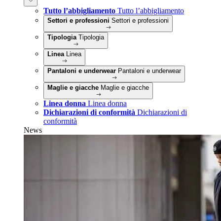
Tutto l’abbigliamento
Tutto l’abbigliamento
Settori e professioni
Settori e professioni
Tipologia
Tipologia
Linea
Linea
Pantaloni e underwear
Pantaloni e underwear
Maglie e giacche
Maglie e giacche
Linea donna
Linea donna
Dichiarazioni di conformità
Dichiarazioni di
conformità
News