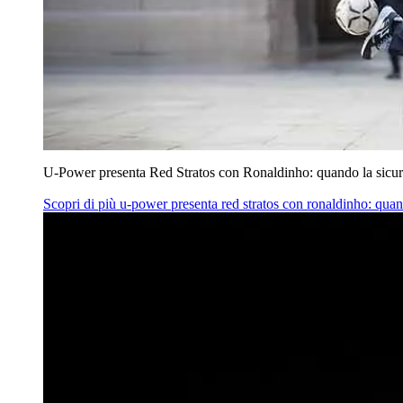
U‑Power presenta Red Stratos con Ronaldinho: quando la sicur
Scopri di più
u‑power presenta red stratos con ronaldinho: quan