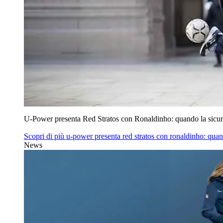
U‑Power presenta Red Stratos con Ronaldinho: quando la sicur
Scopri di più
u‑power presenta red stratos con ronaldinho: quan
News