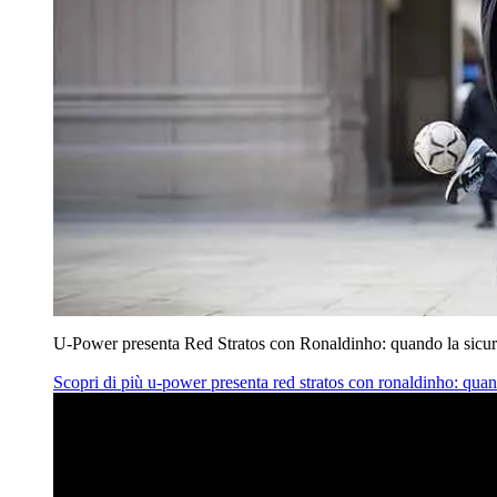
U‑Power presenta Red Stratos con Ronaldinho: quando la sicur
Scopri di più
u‑power presenta red stratos con ronaldinho: quan