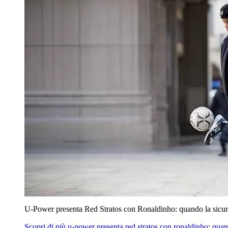
U‑Power presenta Red Stratos con Ronaldinho: quando la sicur
Scopri di più
u‑power presenta red stratos con ronaldinho: quan