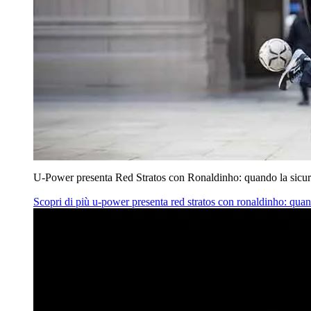
U‑Power presenta Red Stratos con Ronaldinho: quando la sicur
Scopri di più
u‑power presenta red stratos con ronaldinho: quan