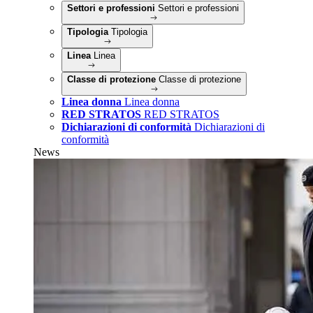
Settori e professioni
Settori e professioni
Tipologia
Tipologia
Linea
Linea
Classe di protezione
Classe di protezione
Linea donna
Linea donna
RED STRATOS
RED STRATOS
Dichiarazioni di conformità
Dichiarazioni di
conformità
News