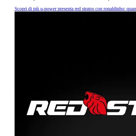
Scopri di più
u‑power presenta red stratos con ronaldinho: quan