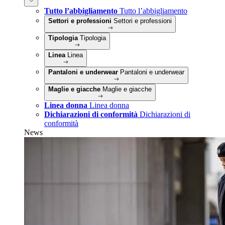
Tutto l’abbigliamento
Tutto l’abbigliamento
Settori e professioni
Settori e professioni
Tipologia
Tipologia
Linea
Linea
Pantaloni e underwear
Pantaloni e underwear
Maglie e giacche
Maglie e giacche
Linea donna
Linea donna
Dichiarazioni di conformità
Dichiarazioni di
conformità
News