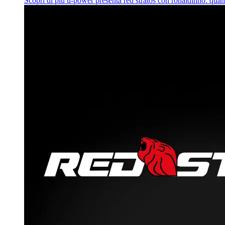
Scopri di più
u‑power presenta red stratos con ronaldinho: quan