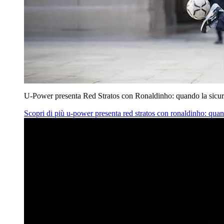
U‑Power presenta Red Stratos con Ronaldinho: quando la sicur
Scopri di più
u‑power presenta red stratos con ronaldinho: quan