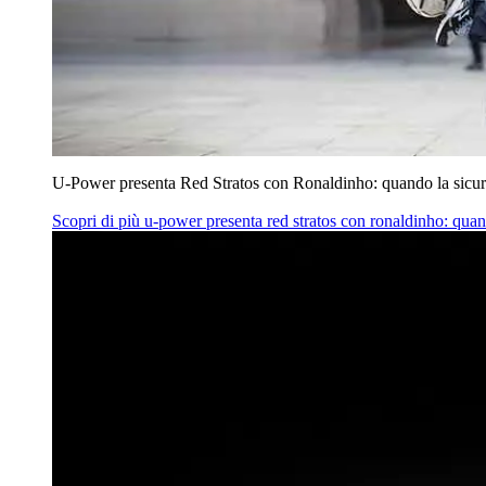
U‑Power presenta Red Stratos con Ronaldinho: quando la sicur
Scopri di più
u‑power presenta red stratos con ronaldinho: quan