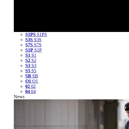
S1PS
S1PS
S3S
S3S
S7S
S7S
S1P
S1P
S1
S1
S2
S2
S3
S3
S5
S5
SB
SB
O1
O1
02
02
04
04
News