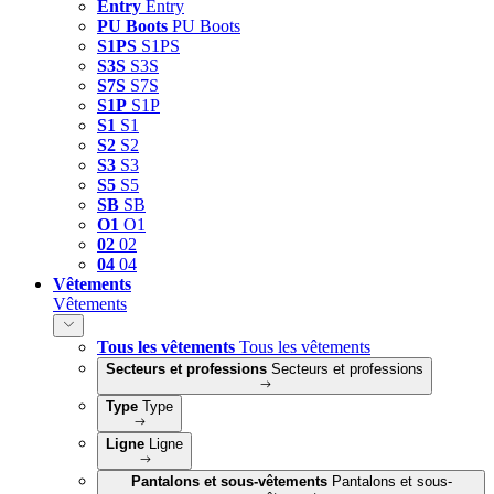
Entry
Entry
PU Boots
PU Boots
S1PS
S1PS
S3S
S3S
S7S
S7S
S1P
S1P
S1
S1
S2
S2
S3
S3
S5
S5
SB
SB
O1
O1
02
02
04
04
Vêtements
Vêtements
Tous les vêtements
Tous les vêtements
Secteurs et professions
Secteurs et professions
Type
Type
Ligne
Ligne
Pantalons et sous-vêtements
Pantalons et sous-