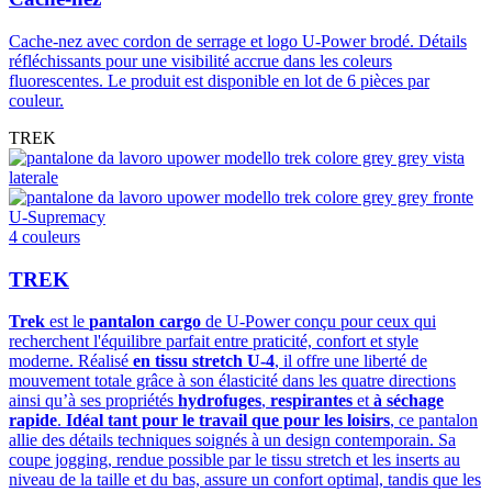
Cache-nez avec cordon de serrage et logo U-Power brodé. Détails
réfléchissants pour une visibilité accrue dans les coleurs
fluorescentes. Le produit est disponible en lot de 6 pièces par
couleur.
TREK
U-Supremacy
4 couleurs
TREK
Trek
est le
pantalon cargo
de U-Power conçu pour ceux qui
recherchent l'équilibre parfait entre praticité, confort et style
moderne. Réalisé
en tissu stretch U-4
, il offre une liberté de
mouvement totale grâce à son élasticité dans les quatre directions
ainsi qu’à ses propriétés
hydrofuges
,
respirantes
et
à séchage
rapide
.
Idéal tant pour le travail que pour les loisirs
, ce pantalon
allie des détails techniques soignés à un design contemporain. Sa
coupe jogging, rendue possible par le tissu stretch et les inserts au
niveau de la taille et du bas, assure un confort optimal, tandis que les