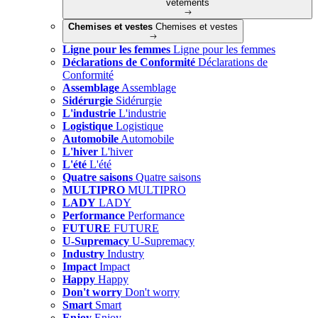
vêtements
Chemises et vestes
Chemises et vestes
Ligne pour les femmes
Ligne pour les femmes
Déclarations de Conformité
Déclarations de
Conformité
Assemblage
Assemblage
Sidérurgie
Sidérurgie
L'industrie
L'industrie
Logistique
Logistique
Automobile
Automobile
L'hiver
L'hiver
L'été
L'été
Quatre saisons
Quatre saisons
MULTIPRO
MULTIPRO
LADY
LADY
Performance
Performance
FUTURE
FUTURE
U-Supremacy
U-Supremacy
Industry
Industry
Impact
Impact
Happy
Happy
Don't worry
Don't worry
Smart
Smart
Enjoy
Enjoy