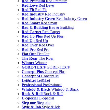
Red Premium
Red Premium
Red Leve
Red Leve
Red Fit
Red Fit
Red Industry
Red Industry
Red Industry Green
Red Industry Green
Red Smart
Red Smart
Bau & Building
Bau & Building
Red Carpet
Red Carpet
Red Up Plus
Red Up Plus
Red Up
Red Up
Red Over
Red Over
Red Pro
Red Pro
Flat Out
Flat Out
The Roar
The Roar
Winner
Winner
GORE-TEX®
GORE-TEX®
Concept Plus
Concept Plus
Concept M
Concept M
Lei&Lei
Lei&Lei
Professional
Professional
White68 & Black
White68 & Black
Rock & Roll
Rock & Roll
U-Special
U-Special
Step one
Step one
Style & Job
Style & Job