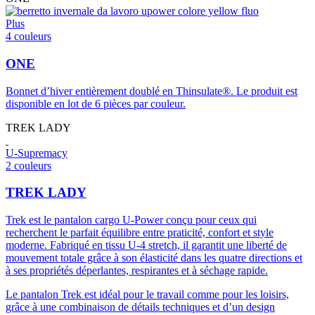
Plus
4 couleurs
ONE
Bonnet d’hiver entièrement doublé en Thinsulate®. Le produit est
disponible en lot de 6 pièces par couleur.
TREK LADY
U-Supremacy
2 couleurs
TREK LADY
Trek est le pantalon cargo U-Power conçu pour ceux qui
recherchent le parfait équilibre entre praticité, confort et style
moderne. Fabriqué en tissu U-4 stretch, il garantit une liberté de
mouvement totale grâce à son élasticité dans les quatre directions et
à ses propriétés déperlantes, respirantes et à séchage rapide.
Le pantalon Trek est idéal pour le travail comme pour les loisirs,
grâce à une combinaison de détails techniques et d’un design