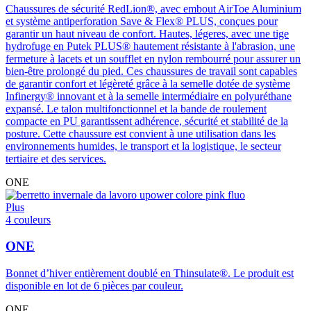
Chaussures de sécurité RedLion®, avec embout AirToe Aluminium
et système antiperforation Save & Flex® PLUS, conçues pour
garantir un haut niveau de confort. Hautes, légeres, avec une tige
hydrofuge en Putek PLUS® hautement résistante à l'abrasion, une
fermeture à lacets et un soufflet en nylon rembourré pour assurer un
bien-être prolongé du pied. Ces chaussures de travail sont capables
de garantir confort et légèreté grâce à la semelle dotée de système
Infinergy® innovant et à la semelle intermédiaire en polyuréthane
expansé. Le talon multifonctionnel et la bande de roulement
compacte en PU garantissent adhérence, sécurité et stabilité de la
posture. Cette chaussure est convient à une utilisation dans les
environnements humides, le transport et la logistique, le secteur
tertiaire et des services.
ONE
Plus
4 couleurs
ONE
Bonnet d’hiver entièrement doublé en Thinsulate®. Le produit est
disponible en lot de 6 pièces par couleur.
ONE