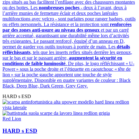
zips situés au bas facilitent l’enfilage avec des chaussures montantes
ou des bottes. Les
nombreuses poches
- deux à l’avant, deux à
l’arrière munies de fermeture éclair et deux poches latérales
multifonctions avec velcro - sont parfaites pour ranger badges, outils
ou effets personnels. La résistance et la protection sont
renforcées
par des zones anti-usure au niveau des genoux
et par un carré
arrière accentué, garantissant une durabilité même lors d’activités
très exigeantes. Le passant renforcé, équipé d’un anneau en D,
permet de garder vos outils toujours à portée de main. Les
détails
réfléchissants
, tels que les inserts reflex situés derrière les genoux,
sur le bas et sur le passant arrière,
augmentent la sécurité en
conditions de faible luminosité
. De plus, le logo réfléchissant « U-
Power » sous la poche droite et l’étiquette en caoutchouc « tête de
lion » sur la poche gauche apportent une touche de style
supplémentaire. Disponible en quatre variantes de couleur : Black
Black, Deep Blue, Dark Green, Grey Grey.
HARD s ESD
Red Lion
HARD s ESD