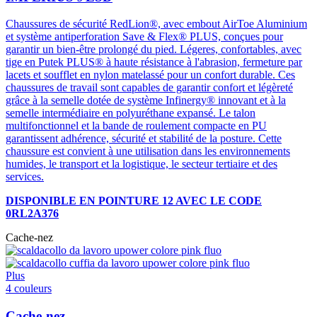
Chaussures de sécurité RedLion®, avec embout AirToe Aluminium
et système antiperforation Save & Flex® PLUS, conçues pour
garantir un bien-être prolongé du pied. Légeres, confortables, avec
tige en Putek PLUS® à haute résistance à l'abrasion, fermeture par
lacets et soufflet en nylon matelassé pour un confort durable. Ces
chaussures de travail sont capables de garantir confort et légèreté
grâce à la semelle dotée de système Infinergy® innovant et à la
semelle intermédiaire en polyuréthane expansé. Le talon
multifonctionnel et la bande de roulement compacte en PU
garantissent adhérence, sécurité et stabilité de la posture. Cette
chaussure est convient à une utilisation dans les environnements
humides, le transport et la logistique, le secteur tertiaire et des
services.
DISPONIBLE EN POINTURE 12 AVEC LE CODE
0RL2A376
Cache-nez
Plus
4 couleurs
Cache-nez