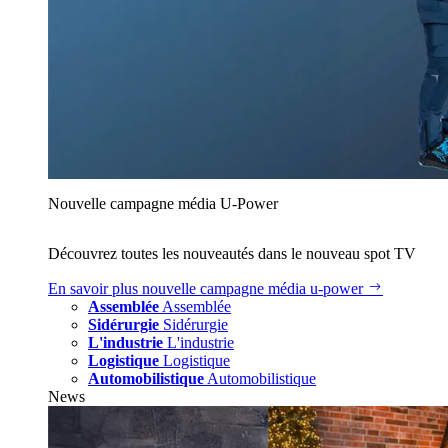
Nouvelle campagne média U‑Power
Découvrez toutes les nouveautés dans le nouveau spot TV
En savoir plus
nouvelle campagne média u‑power
Assemblée
Assemblée
Sidérurgie
Sidérurgie
L'industrie
L'industrie
Logistique
Logistique
Automobilistique
Automobilistique
News