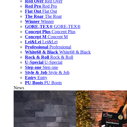
Red Over
Red Over
Red Pro
Red Pro
Flat Out
Flat Out
The Roar
The Roar
Winner
Winner
GORE-TEX®
GORE-TEX®
Concept Plus
Concept Plus
Concept M
Concept M
Lei&Lei
Lei&Lei
Professional
Professional
White68 & Black
White68 & Black
Rock & Roll
Rock & Roll
U-Special
U-Special
Step one
Step one
Style & Job
Style & Job
Entry
Entry
PU Boots
PU Boots
News