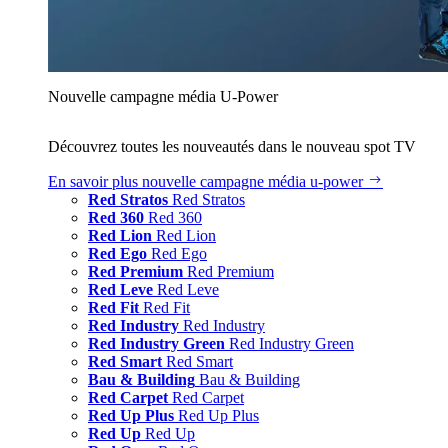
Nouvelle campagne média U‑Power
Découvrez toutes les nouveautés dans le nouveau spot TV
En savoir plus
nouvelle campagne média u‑power
Red Stratos
Red Stratos
Red 360
Red 360
Red Lion
Red Lion
Red Ego
Red Ego
Red Premium
Red Premium
Red Leve
Red Leve
Red Fit
Red Fit
Red Industry
Red Industry
Red Industry Green
Red Industry Green
Red Smart
Red Smart
Bau & Building
Bau & Building
Red Carpet
Red Carpet
Red Up Plus
Red Up Plus
Red Up
Red Up