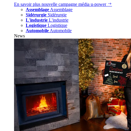
En savoir plus
nouvelle campagne média u‑power
Assemblage
Assemblage
Sidérurgie
Sidérurgie
L'industrie
L'industrie
Logistique
Logistique
Automobile
Automobile
News