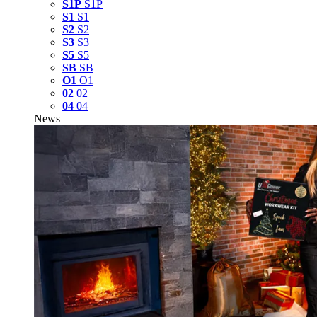
S1P
S1P
S1
S1
S2
S2
S3
S3
S5
S5
SB
SB
O1
O1
02
02
04
04
News