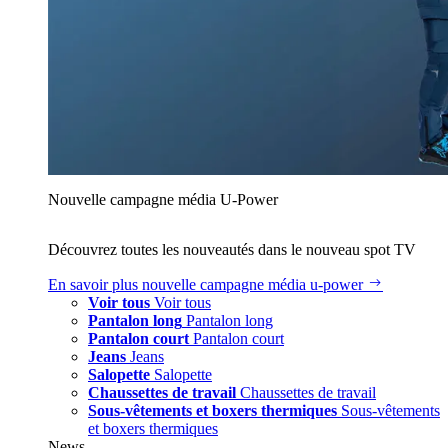
Nouvelle campagne média U‑Power
Découvrez toutes les nouveautés dans le nouveau spot TV
En savoir plus
nouvelle campagne média u‑power
Voir tous
Voir tous
Pantalon long
Pantalon long
Pantalon court
Pantalon court
Jeans
Jeans
Salopette
Salopette
Chaussettes de travail
Chaussettes de travail
Sous-vêtements et boxers thermiques
Sous-vêtements
et boxers thermiques
News