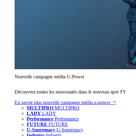
Nouvelle campagne média U‑Power
Découvrez toutes les nouveautés dans le nouveau spot TV
En savoir plus
nouvelle campagne média u‑power
MULTIPRO
MULTIPRO
LADY
LADY
Performance
Performance
FUTURE
FUTURE
U-Supremacy
U-Supremacy
Industry
Industry