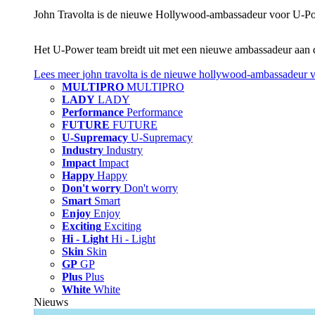
John Travolta is de nieuwe Hollywood-ambassadeur voor U‑P
Het U‑Power team breidt uit met een nieuwe ambassadeur aan 
Lees meer
john travolta is de nieuwe hollywood-ambassadeur 
MULTIPRO
MULTIPRO
LADY
LADY
Performance
Performance
FUTURE
FUTURE
U-Supremacy
U-Supremacy
Industry
Industry
Impact
Impact
Happy
Happy
Don't worry
Don't worry
Smart
Smart
Enjoy
Enjoy
Exciting
Exciting
Hi - Light
Hi - Light
Skin
Skin
GP
GP
Plus
Plus
White
White
Nieuws