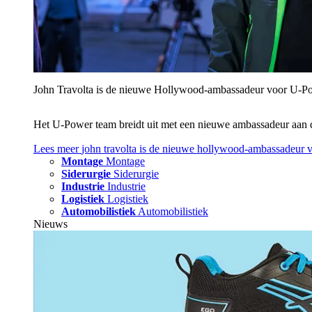
John Travolta is de nieuwe Hollywood-ambassadeur voor U‑P
Het U‑Power team breidt uit met een nieuwe ambassadeur aan 
Lees meer
john travolta is de nieuwe hollywood-ambassadeur 
Montage
Montage
Siderurgie
Siderurgie
Industrie
Industrie
Logistiek
Logistiek
Automobilistiek
Automobilistiek
Nieuws