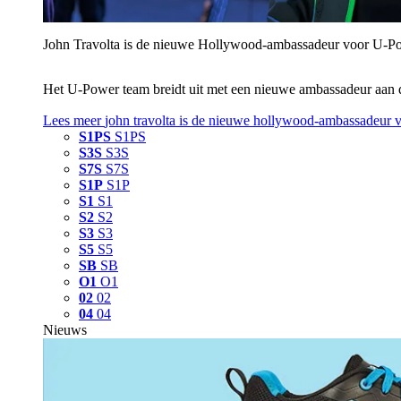
John Travolta is de nieuwe Hollywood-ambassadeur voor U‑P
Het U‑Power team breidt uit met een nieuwe ambassadeur aan 
Lees meer
john travolta is de nieuwe hollywood-ambassadeur 
S1PS
S1PS
S3S
S3S
S7S
S7S
S1P
S1P
S1
S1
S2
S2
S3
S3
S5
S5
SB
SB
O1
O1
02
02
04
04
Nieuws