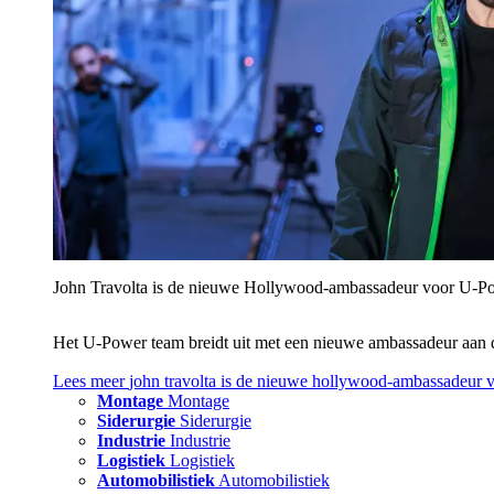
John Travolta is de nieuwe Hollywood-ambassadeur voor U‑P
Het U‑Power team breidt uit met een nieuwe ambassadeur aan 
Lees meer
john travolta is de nieuwe hollywood-ambassadeur 
Montage
Montage
Siderurgie
Siderurgie
Industrie
Industrie
Logistiek
Logistiek
Automobilistiek
Automobilistiek