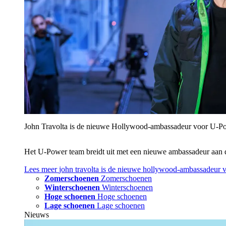
John Travolta is de nieuwe Hollywood-ambassadeur voor U‑P
Het U‑Power team breidt uit met een nieuwe ambassadeur aan 
Lees meer
john travolta is de nieuwe hollywood-ambassadeur 
Zomerschoenen
Zomerschoenen
Winterschoenen
Winterschoenen
Hoge schoenen
Hoge schoenen
Lage schoenen
Lage schoenen
Nieuws