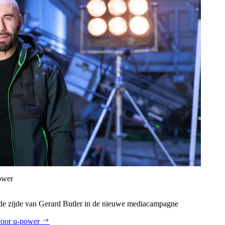
ower
de zijde van Gerard Butler in de nieuwe mediacampagne
voor u‑power