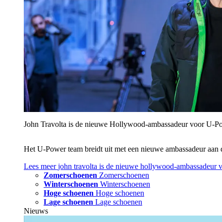
John Travolta is de nieuwe Hollywood-ambassadeur voor U‑P
Het U‑Power team breidt uit met een nieuwe ambassadeur aan 
Lees meer
john travolta is de nieuwe hollywood-ambassadeur 
Zomerschoenen
Zomerschoenen
Winterschoenen
Winterschoenen
Hoge schoenen
Hoge schoenen
Lage schoenen
Lage schoenen
Nieuws