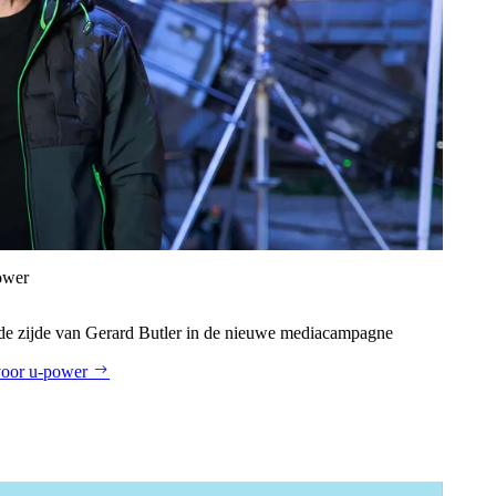
ower
de zijde van Gerard Butler in de nieuwe mediacampagne
voor u‑power