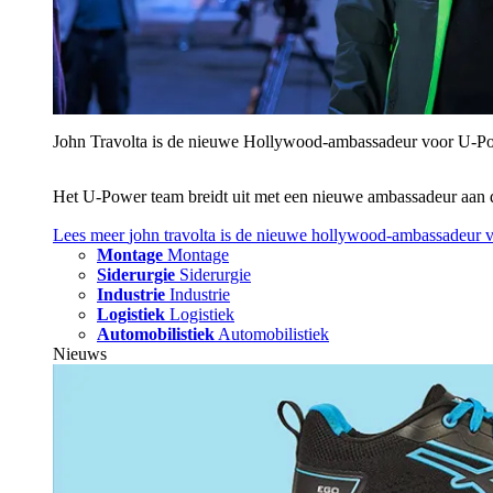
John Travolta is de nieuwe Hollywood-ambassadeur voor U‑P
Het U‑Power team breidt uit met een nieuwe ambassadeur aan 
Lees meer
john travolta is de nieuwe hollywood-ambassadeur 
Montage
Montage
Siderurgie
Siderurgie
Industrie
Industrie
Logistiek
Logistiek
Automobilistiek
Automobilistiek
Nieuws