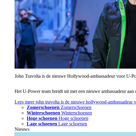
John Travolta is de nieuwe Hollywood-ambassadeur voor U‑P
Het U‑Power team breidt uit met een nieuwe ambassadeur aan 
Lees meer
john travolta is de nieuwe hollywood-ambassadeur 
Zomerschoenen
Zomerschoenen
Winterschoenen
Winterschoenen
Hoge schoenen
Hoge schoenen
Lage schoenen
Lage schoenen
Nieuws