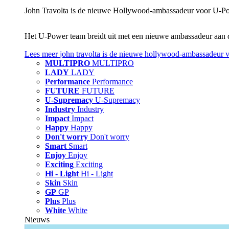
John Travolta is de nieuwe Hollywood-ambassadeur voor U‑P
Het U‑Power team breidt uit met een nieuwe ambassadeur aan 
Lees meer
john travolta is de nieuwe hollywood-ambassadeur 
MULTIPRO
MULTIPRO
LADY
LADY
Performance
Performance
FUTURE
FUTURE
U-Supremacy
U-Supremacy
Industry
Industry
Impact
Impact
Happy
Happy
Don't worry
Don't worry
Smart
Smart
Enjoy
Enjoy
Exciting
Exciting
Hi - Light
Hi - Light
Skin
Skin
GP
GP
Plus
Plus
White
White
Nieuws