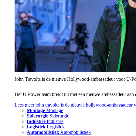
John Travolta is de nieuwe Hollywood-ambassadeur voor U‑P
Het U‑Power team breidt uit met een nieuwe ambassadeur aan 
Lees meer
john travolta is de nieuwe hollywood-ambassadeur 
Montage
Montage
Siderurgie
Siderurgie
Industrie
Industrie
Logistiek
Logistiek
Automobilistiek
Automobilistiek