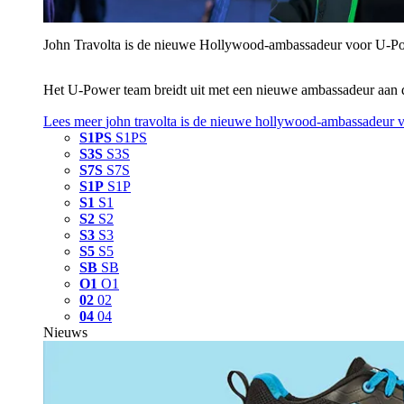
John Travolta is de nieuwe Hollywood-ambassadeur voor U‑P
Het U‑Power team breidt uit met een nieuwe ambassadeur aan 
Lees meer
john travolta is de nieuwe hollywood-ambassadeur 
S1PS
S1PS
S3S
S3S
S7S
S7S
S1P
S1P
S1
S1
S2
S2
S3
S3
S5
S5
SB
SB
O1
O1
02
02
04
04
Nieuws