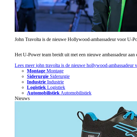
John Travolta is de nieuwe Hollywood-ambassadeur voor U‑P
Het U‑Power team breidt uit met een nieuwe ambassadeur aan 
Lees meer
john travolta is de nieuwe hollywood-ambassadeur 
Montage
Montage
Siderurgie
Siderurgie
Industrie
Industrie
Logistiek
Logistiek
Automobilistiek
Automobilistiek
Nieuws